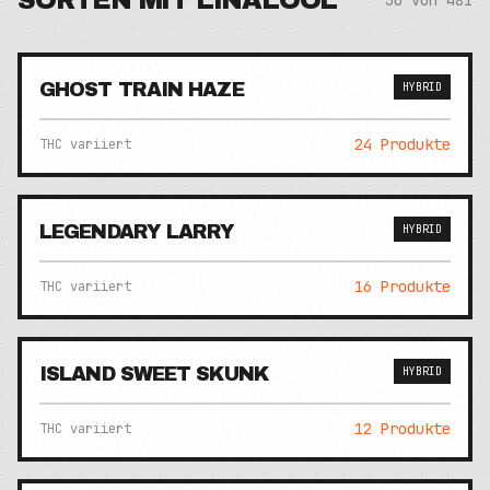
SORTEN MIT
LINALOOL
30
von
481
GHOST TRAIN HAZE
HYBRID
24
Produkte
THC variiert
LEGENDARY LARRY
HYBRID
16
Produkte
THC variiert
ISLAND SWEET SKUNK
HYBRID
12
Produkte
THC variiert