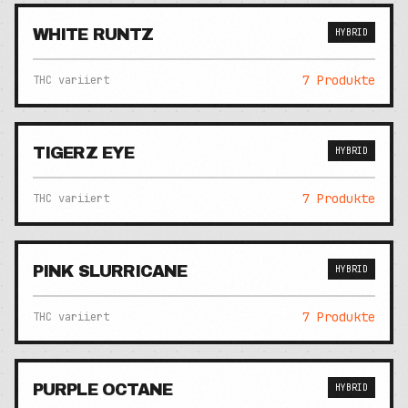
WHITE RUNTZ
HYBRID
7
Produkte
THC variiert
TIGERZ EYE
HYBRID
7
Produkte
THC variiert
PINK SLURRICANE
HYBRID
7
Produkte
THC variiert
PURPLE OCTANE
HYBRID