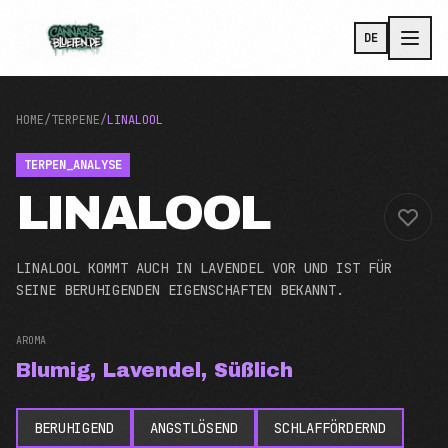
Zum Hauptinhalt
DE
HOME
/
TERPENE
/
LINALOOL
TERPEN_ANALYSE
LINALOOL
LINALOOL KOMMT AUCH IN LAVENDEL VOR UND IST FÜR
SEINE BERUHIGENDEN EIGENSCHAFTEN BEKANNT.
AROMA
Blumig, Lavendel, Süßlich
BERUHIGEND
ANGSTLÖSEND
SCHLAFFÖRDERND