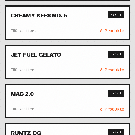
CREAMY KEES NO. 5
HYBRID
6
Produkte
THC variiert
JET FUEL GELATO
HYBRID
6
Produkte
THC variiert
MAC 2.0
HYBRID
6
Produkte
THC variiert
RUNTZ OG
HYBRID