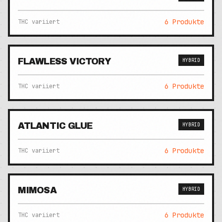
6
Produkte
THC variiert
FLAWLESS VICTORY
HYBRID
6
Produkte
THC variiert
ATLANTIC GLUE
HYBRID
6
Produkte
THC variiert
MIMOSA
HYBRID
6
Produkte
THC variiert