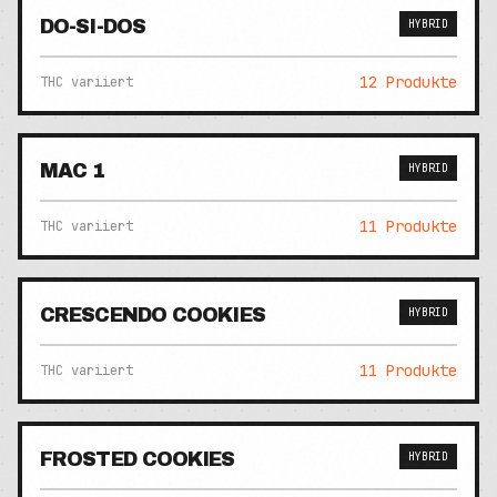
DO-SI-DOS
HYBRID
12
Produkte
THC variiert
MAC 1
HYBRID
11
Produkte
THC variiert
CRESCENDO COOKIES
HYBRID
11
Produkte
THC variiert
FROSTED COOKIES
HYBRID