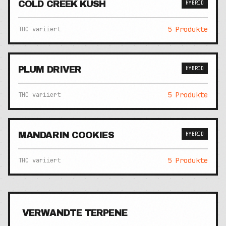
COLD CREEK KUSH
HYBRID
5
Produkte
THC variiert
PLUM DRIVER
HYBRID
5
Produkte
THC variiert
MANDARIN COOKIES
HYBRID
5
Produkte
THC variiert
VERWANDTE TERPENE