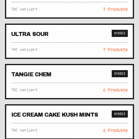
7
Produkte
THC variiert
ULTRA SOUR
HYBRID
7
Produkte
THC variiert
TANGIE CHEM
HYBRID
6
Produkte
THC variiert
ICE CREAM CAKE KUSH MINTS
HYBRID
6
Produkte
THC variiert