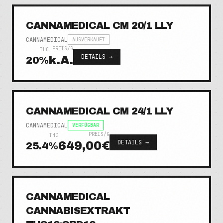
CANNAMEDICAL CM 20/1 LLY
CANNAMEDICAL
AUSVERKAUFT
PREIS/G
THC
DETAILS →
k.A.
20
%
CANNAMEDICAL CM 24/1 LLY
CANNAMEDICAL
VERFÜGBAR
PREIS/G
THC
DETAILS →
649,00€
25.4
%
CANNAMEDICAL
CANNABISEXTRAKT