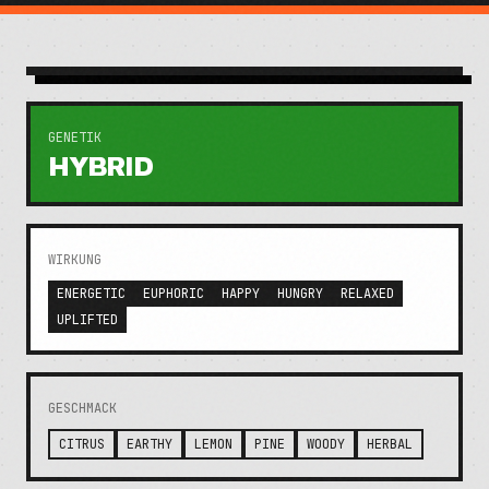
GENETIK
HYBRID
WIRKUNG
ENERGETIC
EUPHORIC
HAPPY
HUNGRY
RELAXED
UPLIFTED
GESCHMACK
CITRUS
EARTHY
LEMON
PINE
WOODY
HERBAL