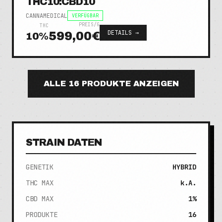
THC10:CBD10
CANNAMEDICAL
VERFÜGBAR
PREIS/G
THC
DETAILS →
599,00€
10
%
ALLE
16
PRODUKTE ANZEIGEN
STRAIN DATEN
GENETIK
HYBRID
THC MAX
k.A.
CBD MAX
1%
PRODUKTE
16