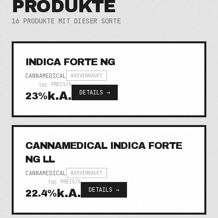
PRODUKTE
16
PRODUKTE MIT DIESER SORTE
INDICA FORTE NG
CANNAMEDICAL
AUSVERKAUFT
PREIS/G
THC
DETAILS →
k.A.
23
%
CANNAMEDICAL INDICA FORTE
NG LL
CANNAMEDICAL
AUSVERKAUFT
PREIS/G
THC
DETAILS →
k.A.
22.4
%