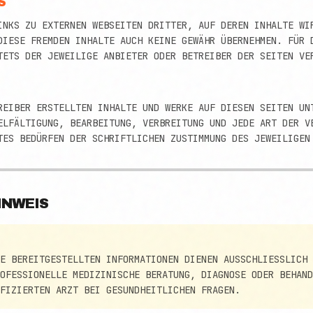
S
INKS ZU EXTERNEN WEBSEITEN DRITTER, AUF DEREN INHALTE WI
DIESE FREMDEN INHALTE AUCH KEINE GEWÄHR ÜBERNEHMEN. FÜR 
TETS DER JEWEILIGE ANBIETER ODER BETREIBER DER SEITEN VE
REIBER ERSTELLTEN INHALTE UND WERKE AUF DIESEN SEITEN UN
ELFÄLTIGUNG, BEARBEITUNG, VERBREITUNG UND JEDE ART DER VER
ES BEDÜRFEN DER SCHRIFTLICHEN ZUSTIMMUNG DES JEWEILIGEN 
INWEIS
E BEREITGESTELLTEN INFORMATIONEN DIENEN AUSSCHLIESSLICH I
FESSIONELLE MEDIZINISCHE BERATUNG, DIAGNOSE ODER BEHANDL
IZIERTEN ARZT BEI GESUNDHEITLICHEN FRAGEN.