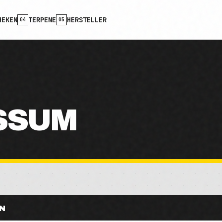
HEKEN
TERPENE
HERSTELLER
04
05
SSUM
N