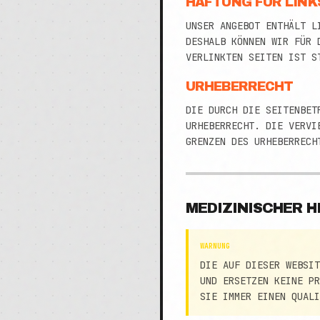
HAFTUNG FÜR LINK
UNSER ANGEBOT ENTHÄLT L
DESHALB KÖNNEN WIR FÜR 
VERLINKTEN SEITEN IST S
URHEBERRECHT
DIE DURCH DIE SEITENBET
URHEBERRECHT. DIE VERVI
RENZEN DES URHEBERRECHT
MEDIZINISCHER H
WARNUNG
DIE AUF DIESER WEBSIT
ND ERSETZEN KEINE PRO
IE IMMER EINEN QUALIF