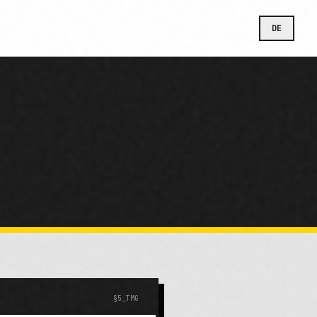
DE
§5_TMG