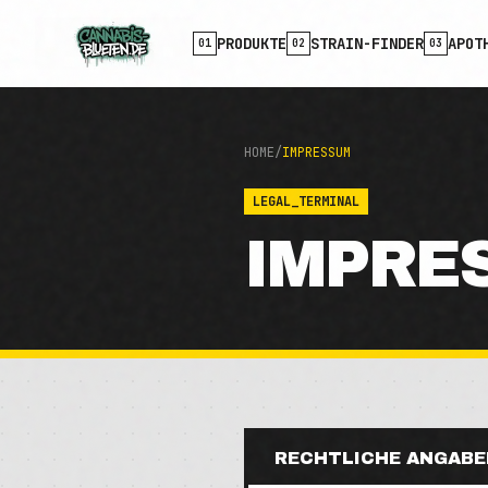
Zum Hauptinhalt
PRODUKTE
STRAIN-FINDER
APOT
01
02
03
HOME
/
IMPRESSUM
LEGAL_TERMINAL
IMPRE
RECHTLICHE ANGABE