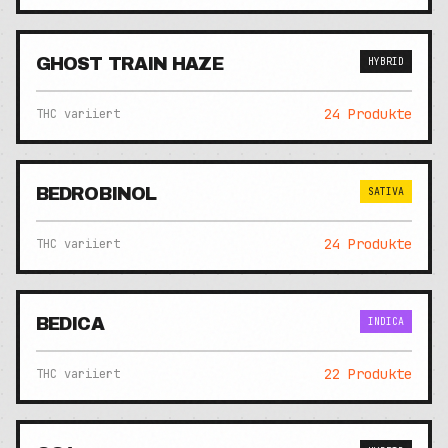
GHOST TRAIN HAZE
HYBRID
24
Produkte
THC variiert
BEDROBINOL
SATIVA
24
Produkte
THC variiert
BEDICA
INDICA
22
Produkte
THC variiert