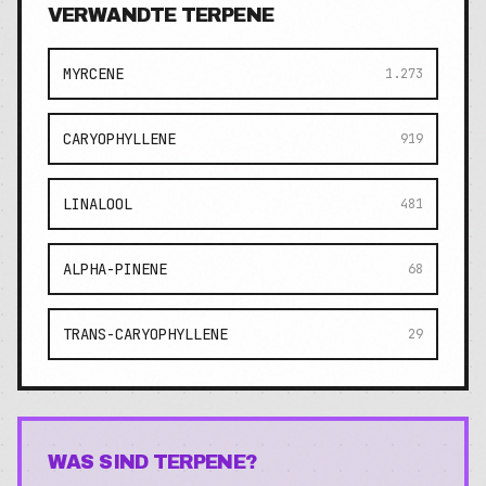
VERWANDTE TERPENE
MYRCENE
1.273
CARYOPHYLLENE
919
LINALOOL
481
ALPHA-PINENE
68
TRANS-CARYOPHYLLENE
29
WAS SIND TERPENE?