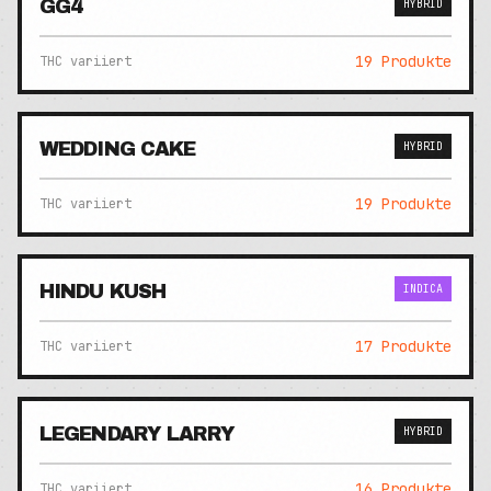
GG4
HYBRID
19
Produkte
THC variiert
WEDDING CAKE
HYBRID
19
Produkte
THC variiert
HINDU KUSH
INDICA
17
Produkte
THC variiert
LEGENDARY LARRY
HYBRID
16
Produkte
THC variiert