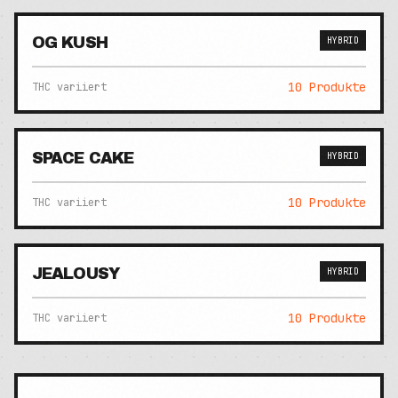
OG KUSH
HYBRID
10
Produkte
THC variiert
SPACE CAKE
HYBRID
10
Produkte
THC variiert
JEALOUSY
HYBRID
10
Produkte
THC variiert