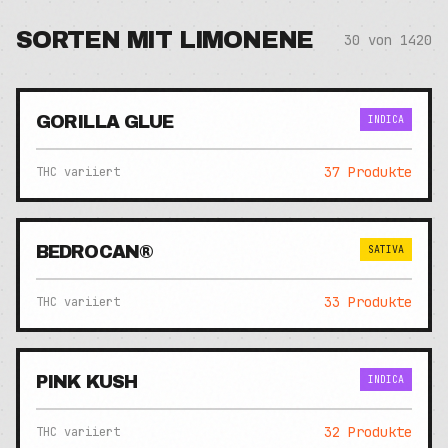
SORTEN MIT
LIMONENE
30
von
1420
GORILLA GLUE
INDICA
37
Produkte
THC variiert
BEDROCAN®
SATIVA
33
Produkte
THC variiert
PINK KUSH
INDICA
32
Produkte
THC variiert