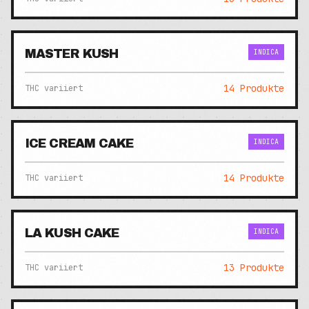
MASTER KUSH
INDICA
14
Produkte
THC variiert
ICE CREAM CAKE
INDICA
14
Produkte
THC variiert
LA KUSH CAKE
INDICA
13
Produkte
THC variiert