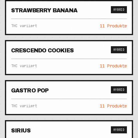
STRAWBERRY BANANA
HYBRID
11
Produkte
THC variiert
CRESCENDO COOKIES
HYBRID
11
Produkte
THC variiert
GASTRO POP
HYBRID
11
Produkte
THC variiert
SIRIUS
HYBRID