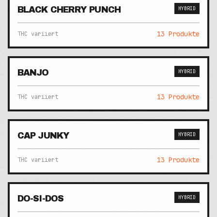
BLACK CHERRY PUNCH
HYBRID
13
Produkte
THC variiert
BANJO
HYBRID
13
Produkte
THC variiert
CAP JUNKY
HYBRID
13
Produkte
THC variiert
DO-SI-DOS
HYBRID