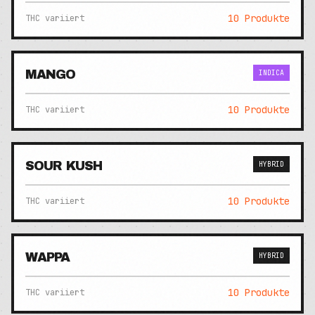
10
Produkte
THC variiert
MANGO
INDICA
10
Produkte
THC variiert
SOUR KUSH
HYBRID
10
Produkte
THC variiert
WAPPA
HYBRID
10
Produkte
THC variiert