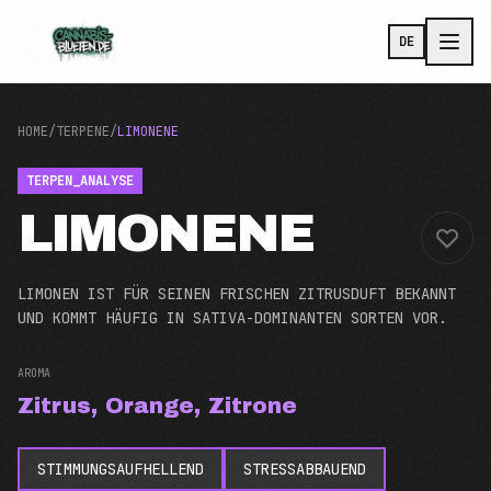
Zum Hauptinhalt
DE
HOME
/
TERPENE
/
LIMONENE
TERPEN_ANALYSE
LIMONENE
LIMONEN IST FÜR SEINEN FRISCHEN ZITRUSDUFT BEKANNT
UND KOMMT HÄUFIG IN SATIVA-DOMINANTEN SORTEN VOR.
AROMA
Zitrus, Orange, Zitrone
STIMMUNGSAUFHELLEND
STRESSABBAUEND