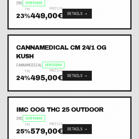
IMC
VERFÜGBAR
PREIS/G
THC
DETAILS →
449,00€
23
%
CANNAMEDICAL CM 24/1 OG
KUSH
CANNAMEDICAL
VERFÜGBAR
PREIS/G
THC
DETAILS →
495,00€
24
%
IMC OOG THC 25 OUTDOOR
IMC
VERFÜGBAR
PREIS/G
THC
DETAILS →
579,00€
25
%