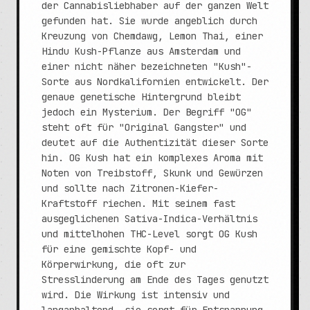
der Cannabisliebhaber auf der ganzen Welt
gefunden hat. Sie wurde angeblich durch
Kreuzung von Chemdawg, Lemon Thai, einer
Hindu Kush-Pflanze aus Amsterdam und
einer nicht näher bezeichneten "Kush"-
Sorte aus Nordkalifornien entwickelt. Der
genaue genetische Hintergrund bleibt
jedoch ein Mysterium. Der Begriff "OG"
steht oft für "Original Gangster" und
deutet auf die Authentizität dieser Sorte
hin. OG Kush hat ein komplexes Aroma mit
Noten von Treibstoff, Skunk und Gewürzen
und sollte nach Zitronen-Kiefer-
Kraftstoff riechen. Mit seinem fast
ausgeglichenen Sativa-Indica-Verhältnis
und mittelhohen THC-Level sorgt OG Kush
für eine gemischte Kopf- und
Körperwirkung, die oft zur
Stresslinderung am Ende des Tages genutzt
wird. Die Wirkung ist intensiv und