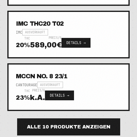
IMC THC20 T02
IMC
AUSVERKAUFT
PREIS/G
THC
DETAILS →
589,00€
20
%
MCCN NO. 8 23/1
CANTOURAGE
AUSVERKAUFT
PREIS/G
THC
DETAILS →
k.A.
23
%
ALLE
10
PRODUKTE ANZEIGEN