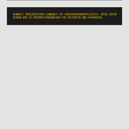
HINWEIS: MEDIZINISCHES CANNABIS IST VERSCHREIBUNGSPFLICHTIG. DIESE DATEN
DIENEN NUR ZU INFORMATIONSZWECKEN FÜR PATIENTEN UND FACHKREISE.