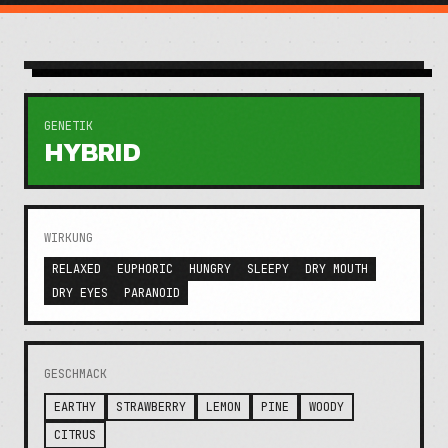
GENETIK
HYBRID
WIRKUNG
RELAXED
EUPHORIC
HUNGRY
SLEEPY
DRY MOUTH
DRY EYES
PARANOID
GESCHMACK
EARTHY
STRAWBERRY
LEMON
PINE
WOODY
CITRUS