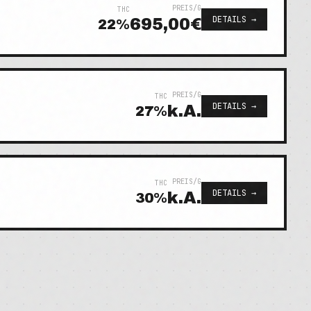
PREIS/G
THC
DETAILS →
695,00€
22
%
PREIS/G
THC
DETAILS →
k.A.
27
%
PREIS/G
THC
DETAILS →
k.A.
30
%