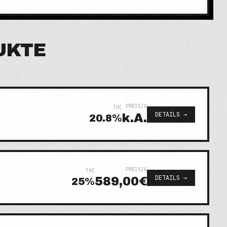
UKTE
PREIS/G
THC
DETAILS →
k.A.
20.8
%
PREIS/G
THC
DETAILS →
589,00€
25
%