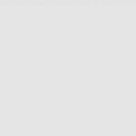
DEUTSCHLANDS FÜHRENDES TERMINAL FÜR DIE SUCHE
UND DEN PREISVERGLEICH VON MEDIZINISCHEN
CANNABISBLÜTEN. TRANSPARENT. UNABHÄNGIG.
DIGITAL.
FB
IG
TW