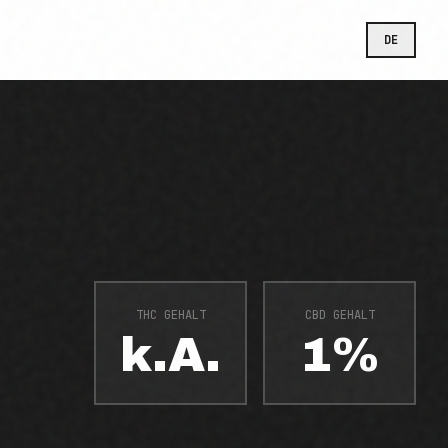
DE
THC GEHALT
CBD GEHALT
k.A.
1%