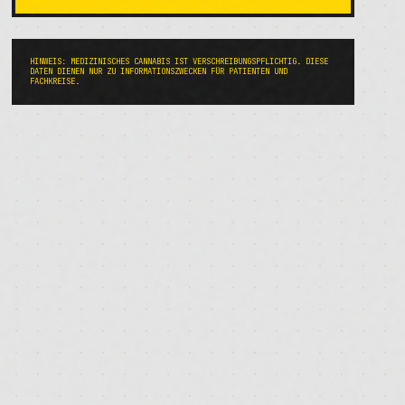
HINWEIS: MEDIZINISCHES CANNABIS IST VERSCHREIBUNGSPFLICHTIG. DIESE
DATEN DIENEN NUR ZU INFORMATIONSZWECKEN FÜR PATIENTEN UND
FACHKREISE.