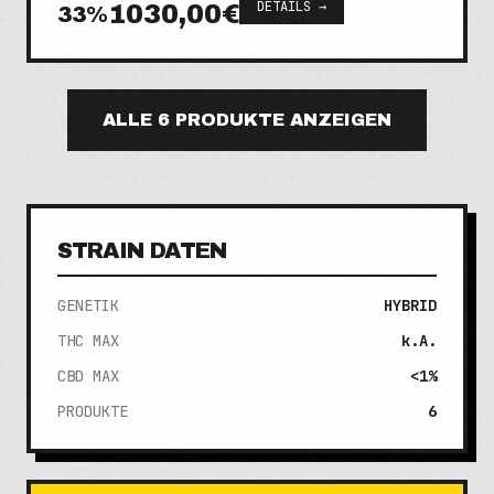
DETAILS →
1030,00€
33
%
ALLE
6
PRODUKTE ANZEIGEN
STRAIN DATEN
GENETIK
HYBRID
THC MAX
k.A.
CBD MAX
<1%
PRODUKTE
6