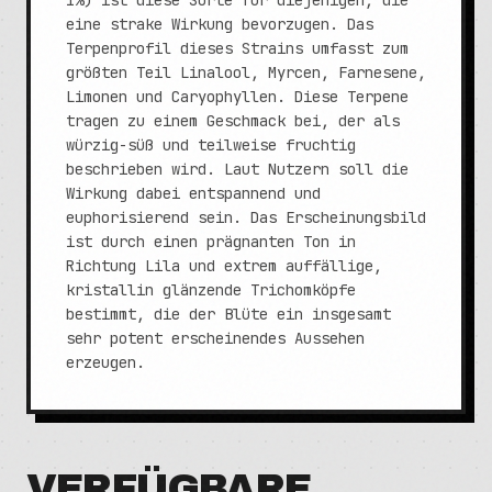
1%) ist diese Sorte für diejenigen, die
eine strake Wirkung bevorzugen. Das
Terpenprofil dieses Strains umfasst zum
größten Teil Linalool, Myrcen, Farnesene,
Limonen und Caryophyllen. Diese Terpene
tragen zu einem Geschmack bei, der als
würzig-süß und teilweise fruchtig
beschrieben wird. Laut Nutzern soll die
Wirkung dabei entspannend und
euphorisierend sein. Das Erscheinungsbild
ist durch einen prägnanten Ton in
Richtung Lila und extrem auffällige,
kristallin glänzende Trichomköpfe
bestimmt, die der Blüte ein insgesamt
sehr potent erscheinendes Aussehen
erzeugen.
VERFÜGBARE