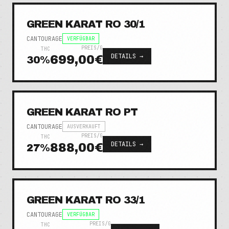
GREEN KARAT RO 30/1
CANTOURAGE
VERFÜGBAR
PREIS/G
THC
DETAILS →
699,00€
30
%
GREEN KARAT RO PT
CANTOURAGE
AUSVERKAUFT
PREIS/G
THC
DETAILS →
888,00€
27
%
GREEN KARAT RO 33/1
CANTOURAGE
VERFÜGBAR
PREIS/G
THC