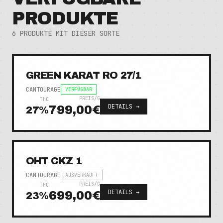
PRODUKTE
6
PRODUKTE MIT DIESER SORTE
GREEN KARAT RO 27/1
CANTOURAGE
VERFÜGBAR
PREIS/G
THC
DETAILS →
799,00€
27
%
OHT CKZ 1
CANTOURAGE
AUSVERKAUFT
PREIS/G
THC
DETAILS →
699,00€
23
%