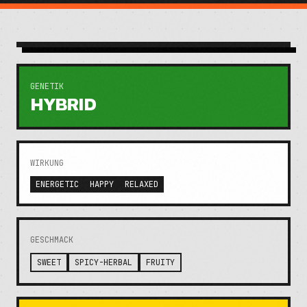
GENETIK
HYBRID
WIRKUNG
ENERGETIC
HAPPY
RELAXED
GESCHMACK
SWEET
SPICY-HERBAL
FRUITY