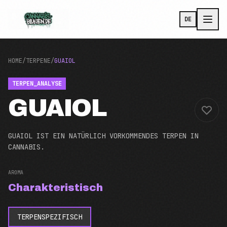
Zum Hauptinhalt
DE
HOME
/
TERPENE
/
GUAIOL
TERPEN_ANALYSE
GUAIOL
GUAIOL IST EIN NATÜRLICH VORKOMMENDES TERPEN IN
CANNABIS.
AROMA
Charakteristisch
TERPENSPEZIFISCH