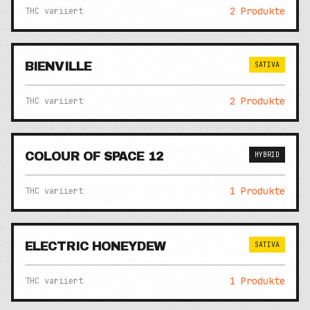
2
Produkte
THC variiert
BIENVILLE
SATIVA
2
Produkte
THC variiert
COLOUR OF SPACE 12
HYBRID
1
Produkte
THC variiert
ELECTRIC HONEYDEW
SATIVA
1
Produkte
THC variiert