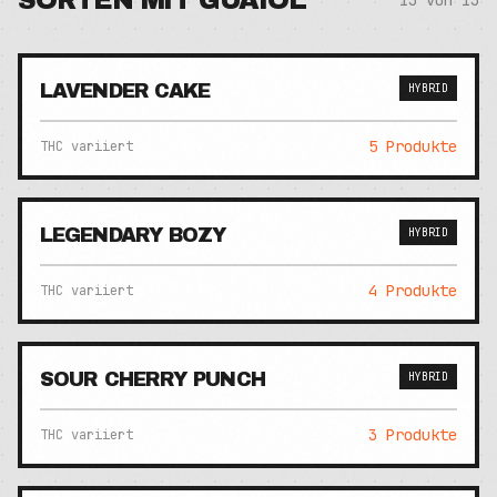
SORTEN MIT
GUAIOL
13
von
13
LAVENDER CAKE
HYBRID
5
Produkte
THC variiert
LEGENDARY BOZY
HYBRID
4
Produkte
THC variiert
SOUR CHERRY PUNCH
HYBRID
3
Produkte
THC variiert