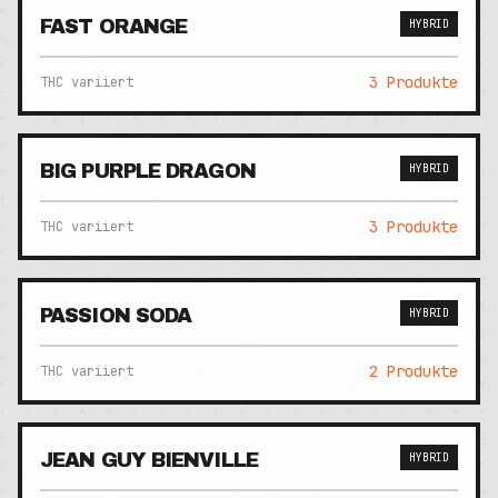
FAST ORANGE
HYBRID
3
Produkte
THC variiert
BIG PURPLE DRAGON
HYBRID
3
Produkte
THC variiert
PASSION SODA
HYBRID
2
Produkte
THC variiert
JEAN GUY BIENVILLE
HYBRID