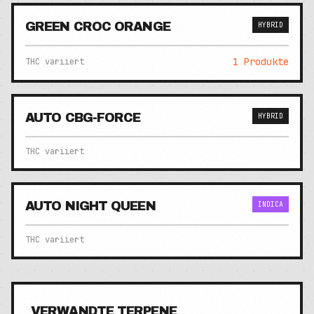
GREEN CROC ORANGE
HYBRID
1
Produkte
THC variiert
AUTO CBG-FORCE
HYBRID
THC variiert
AUTO NIGHT QUEEN
INDICA
THC variiert
VERWANDTE TERPENE