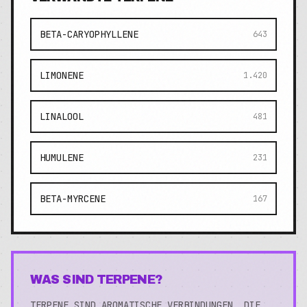
BETA-CARYOPHYLLENE
643
LIMONENE
1.420
LINALOOL
481
HUMULENE
231
BETA-MYRCENE
167
WAS SIND TERPENE?
TERPENE SIND AROMATISCHE VERBINDUNGEN, DIE