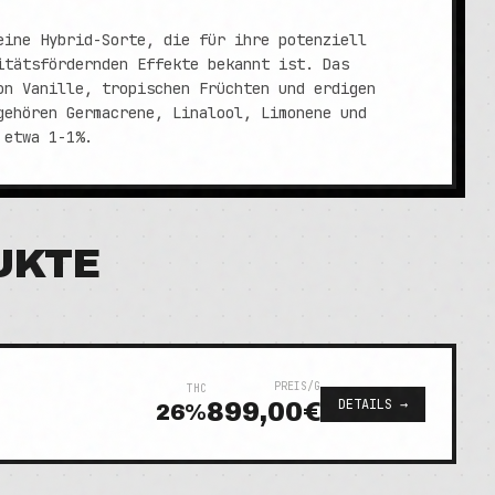
eine Hybrid-Sorte, die für ihre potenziell
itätsfördernden Effekte bekannt ist. Das
on Vanille, tropischen Früchten und erdigen
gehören Germacrene, Linalool, Limonene und
 etwa 1-1%.
UKTE
PREIS/G
THC
DETAILS →
899,00€
26
%