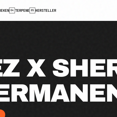
HEKEN
TERPENE
HERSTELLER
04
05
EZ X SHE
PERMANE