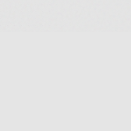
DEUTSCHLANDS FÜHRENDES TERMINAL FÜR DIE SUCHE
UND DEN PREISVERGLEICH VON MEDIZINISCHEN
CANNABISBLÜTEN. TRANSPARENT. UNABHÄNGIG.