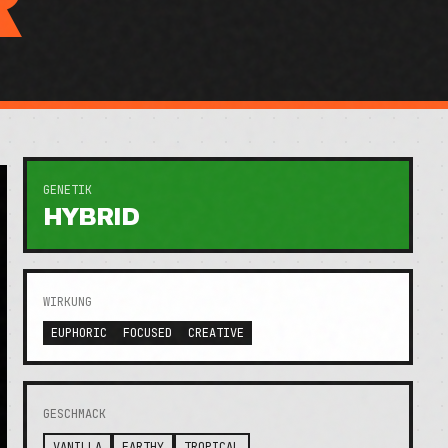
R
GENETIK
HYBRID
WIRKUNG
EUPHORIC
FOCUSED
CREATIVE
GESCHMACK
VANILLA
EARTHY
TROPICAL