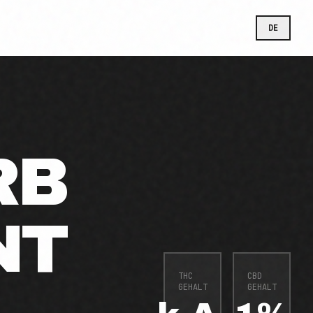
DE
RB
NT
THC
CBD
GEHALT
GEHALT