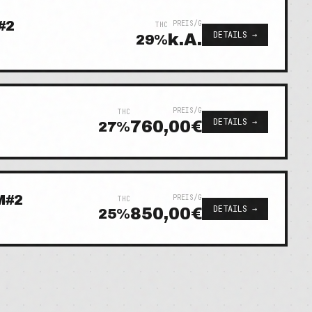
#2
PREIS/G
THC
DETAILS →
k.A.
29
%
PREIS/G
THC
DETAILS →
760,00€
27
%
M#2
PREIS/G
THC
DETAILS →
850,00€
25
%