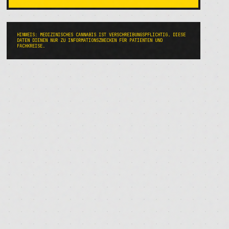
HINWEIS: MEDIZINISCHES CANNABIS IST VERSCHREIBUNGSPFLICHTIG. DIESE
DATEN DIENEN NUR ZU INFORMATIONSZWECKEN FÜR PATIENTEN UND
FACHKREISE.