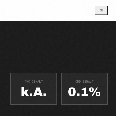
DE
THC GEHALT
CBD GEHALT
k.A.
0.1%