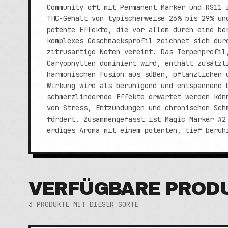
Community oft mit Permanent Marker und RS11 
THC-Gehalt von typischerweise 26% bis 29% un
potente Effekte, die vor allem durch eine be
komplexes Geschmacksprofil zeichnet sich dur
zitrusartige Noten vereint. Das Terpenprofil
Caryophyllen dominiert wird, enthält zusätzl
harmonischen Fusion aus süßen, pflanzlichen 
Wirkung wird als beruhigend und entspannend 
schmerzlindernde Effekte erwartet werden kön
von Stress, Entzündungen und chronischen Sch
fördert. Zusammengefasst ist Magic Marker #2
erdiges Aroma mit einem potenten, tief beruh
VERFÜGBARE PROD
3
PRODUKTE MIT DIESER SORTE