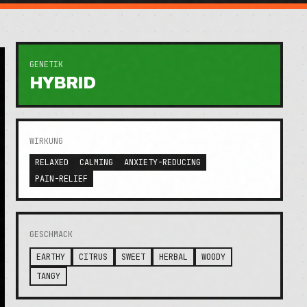
GENETIK
HYBRID
WIRKUNG
RELAXED
CALMING
ANXIETY-REDUCING
PAIN-RELIEF
GESCHMACK
EARTHY
CITRUS
SWEET
HERBAL
WOODY
TANGY