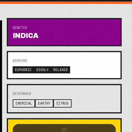
GENETIK
INDICA
WIRKUNG
EUPHORIC
GIGGLY
RELAXED
GESCHMACK
CHEMICAL
EARTHY
CITRUS