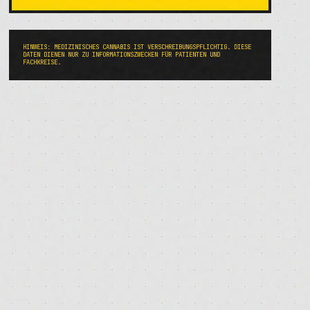
HINWEIS: MEDIZINISCHES CANNABIS IST VERSCHREIBUNGSPFLICHTIG. DIESE
DATEN DIENEN NUR ZU INFORMATIONSZWECKEN FÜR PATIENTEN UND
FACHKREISE.