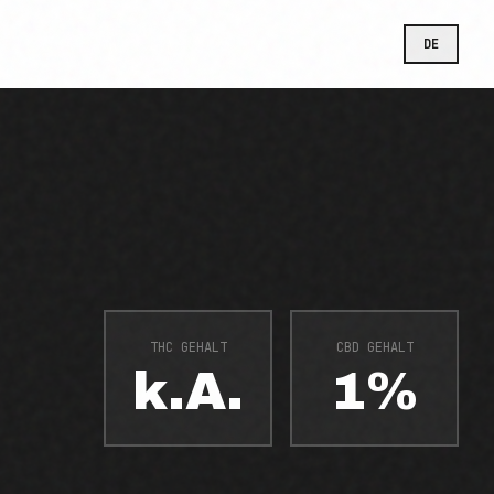
DE
THC GEHALT
CBD GEHALT
k.A.
1%