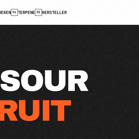
HEKEN
TERPENE
HERSTELLER
04
05
 SOUR
RUIT