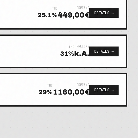
PREIS/G
THC
DETAILS →
449,00€
25.1
%
PREIS/G
THC
DETAILS →
k.A.
31
%
PREIS/G
THC
DETAILS →
1160,00€
29
%