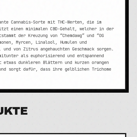
ante Cannabis-Sorte mit THC-Werten, die im
itzt einen minimalen CBD-Gehalt, welcher in der
tstammt der Kreuzung von “Chemdawg” und “OG
monen, Myrcen, Linalool, Humulen und
, und von Zitrus angehauchten Geschmack sorgen.
mitunter als euphorisierend und entspannend
t etwas dunkleren Blättern und kurzen orangen
und sorgt dafür, dass ihre gelblichen Trichome
UKTE