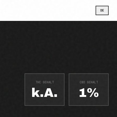
DE
THC GEHALT
CBD GEHALT
k.A.
1%