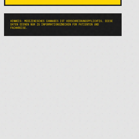
HINWEIS: MEDIZINISCHES CANNABIS IST VERSCHREIBUNGSPFLICHTIG. DIESE
DATEN DIENEN NUR ZU INFORMATIONSZWECKEN FÜR PATIENTEN UND
FACHKREISE.