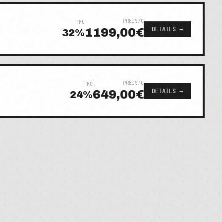
PREIS/G
THC
DETAILS →
1199,00€
32
%
PREIS/G
THC
DETAILS →
649,00€
24
%