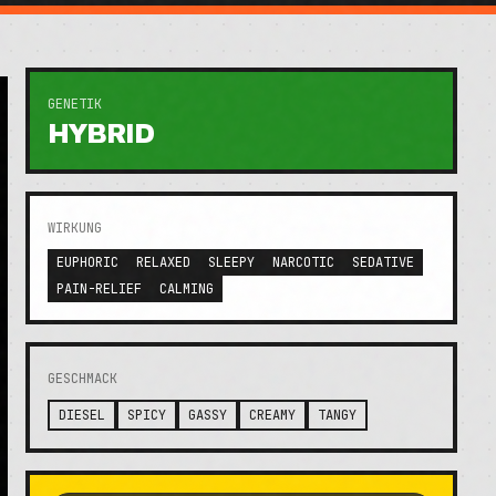
GENETIK
HYBRID
WIRKUNG
EUPHORIC
RELAXED
SLEEPY
NARCOTIC
SEDATIVE
PAIN-RELIEF
CALMING
GESCHMACK
DIESEL
SPICY
GASSY
CREAMY
TANGY