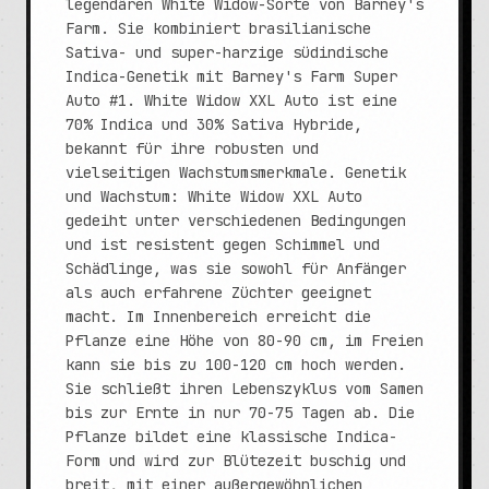
legendären White Widow-Sorte von Barney's
Farm. Sie kombiniert brasilianische
Sativa- und super-harzige südindische
Indica-Genetik mit Barney's Farm Super
Auto #1. White Widow XXL Auto ist eine
70% Indica und 30% Sativa Hybride,
bekannt für ihre robusten und
vielseitigen Wachstumsmerkmale. Genetik
und Wachstum: White Widow XXL Auto
gedeiht unter verschiedenen Bedingungen
und ist resistent gegen Schimmel und
Schädlinge, was sie sowohl für Anfänger
als auch erfahrene Züchter geeignet
macht. Im Innenbereich erreicht die
Pflanze eine Höhe von 80-90 cm, im Freien
kann sie bis zu 100-120 cm hoch werden.
Sie schließt ihren Lebenszyklus vom Samen
bis zur Ernte in nur 70-75 Tagen ab. Die
Pflanze bildet eine klassische Indica-
Form und wird zur Blütezeit buschig und
breit, mit einer außergewöhnlichen