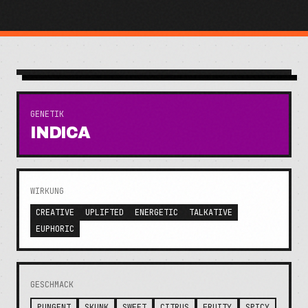
GENETIK
INDICA
WIRKUNG
CREATIVE
UPLIFTED
ENERGETIC
TALKATIVE
EUPHORIC
GESCHMACK
PUNGENT
SKUNK
SWEET
CITRUS
FRUITY
SPICY