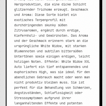
Harzproduktion, die eine dicke Schicht
glitzernder Trichome erzeugt. Geschmack
und Aroma: Diese Sorte bietet ein
exotisches Terpenprofil mit
durchdringenden skunky süßen
Zitrusaromen, ergänzt durch erdige,
Kiefernholz- und Gewürznoten. Das Aroma
und der Geschmack erinnern stark an die
ursprüngliche White Widow, mit starken
Blumennoten und subtilen bittersüßen
Untertönen sowie einigen erdigen, leicht
holzigen Noten. Effekte: White Widow XXL
Auto liefert ein tief entspannendes und
euphorisches High, was sie ideal für den
abendlichen Gebrauch macht oder wenn man
nicht produktiv bleiben muss. Sie ist
perfekt für die Behandlung von Schmerzen,
Angstzuständen, Schlaflosigkeit oder
Stresssymptomen aufgrund ihrer
langanhaltenden Effekte und potenten