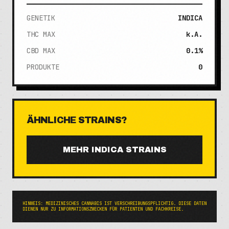
GENETIK
INDICA
THC MAX
k.A.
CBD MAX
0.1%
PRODUKTE
0
ÄHNLICHE STRAINS?
MEHR
INDICA
STRAINS
HINWEIS: MEDIZINISCHES CANNABIS IST VERSCHREIBUNGSPFLICHTIG. DIESE DATEN
DIENEN NUR ZU INFORMATIONSZWECKEN FÜR PATIENTEN UND FACHKREISE.