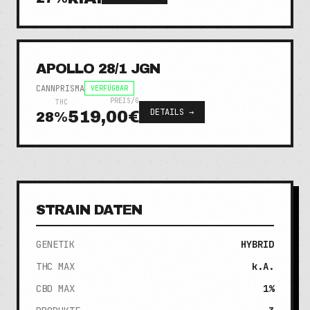
APOLLO 28/1 JGN
CANNPRISMA
VERFÜGBAR
PREIS/G
THC
DETAILS →
519,00€
28
%
STRAIN DATEN
GENETIK
HYBRID
THC MAX
k.A.
CBD MAX
1%