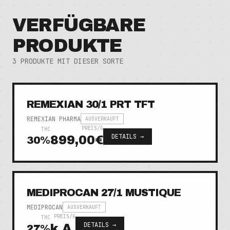
VERFÜGBARE
PRODUKTE
3
PRODUKTE MIT DIESER SORTE
REMEXIAN 30/1 PRT TFT
REMEXIAN PHARMA
AUSVERKAUFT
PREIS/G
THC
DETAILS →
899,00€
30
%
MEDIPROCAN 27/1 MUSTIQUE
MEDIPROCAN
AUSVERKAUFT
PREIS/G
THC
DETAILS →
k.A.
27
%