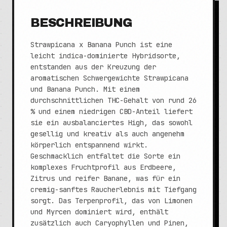
BESCHREIBUNG
Strawpicana x Banana Punch ist eine
leicht indica-dominierte Hybridsorte,
entstanden aus der Kreuzung der
aromatischen Schwergewichte Strawpicana
und Banana Punch. Mit einem
durchschnittlichen THC-Gehalt von rund 26
% und einem niedrigen CBD-Anteil liefert
sie ein ausbalanciertes High, das sowohl
gesellig und kreativ als auch angenehm
körperlich entspannend wirkt.
Geschmacklich entfaltet die Sorte ein
komplexes Fruchtprofil aus Erdbeere,
Zitrus und reifer Banane, was für ein
cremig-sanftes Raucherlebnis mit Tiefgang
sorgt. Das Terpenprofil, das von Limonen
und Myrcen dominiert wird, enthält
zusätzlich auch Caryophyllen und Pinen,