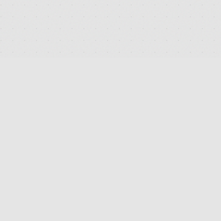
DEUTSCHLANDS FÜHRENDES TERMINAL FÜR DIE SUCHE
UND DEN PREISVERGLEICH VON MEDIZINISCHEN
CANNABISBLÜTEN. TRANSPARENT. UNABHÄNGIG.