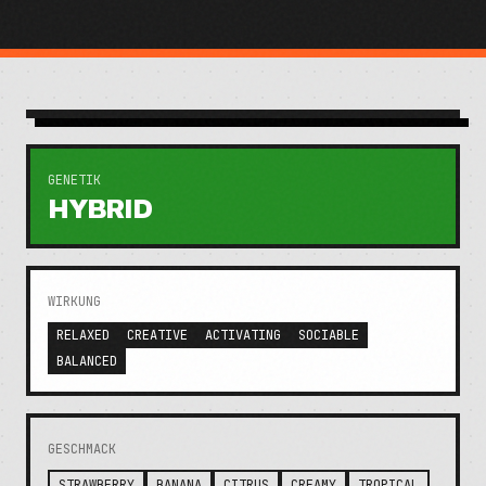
GENETIK
HYBRID
WIRKUNG
RELAXED
CREATIVE
ACTIVATING
SOCIABLE
BALANCED
GESCHMACK
STRAWBERRY
BANANA
CITRUS
CREAMY
TROPICAL