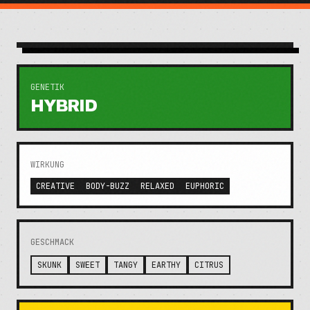
GENETIK
HYBRID
WIRKUNG
CREATIVE
BODY-BUZZ
RELAXED
EUPHORIC
GESCHMACK
SKUNK
SWEET
TANGY
EARTHY
CITRUS