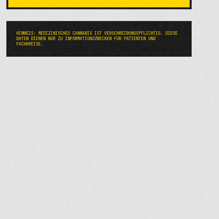
HINWEIS: MEDIZINISCHES CANNABIS IST VERSCHREIBUNGSPFLICHTIG. DIESE
DATEN DIENEN NUR ZU INFORMATIONSZWECKEN FÜR PATIENTEN UND
FACHKREISE.