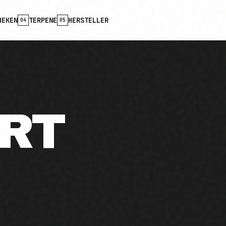
HEKEN
TERPENE
HERSTELLER
04
05
RT