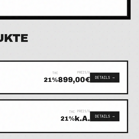
UKTE
PREIS/G
THC
DETAILS →
899,00€
21
%
PREIS/G
THC
DETAILS →
k.A.
21
%