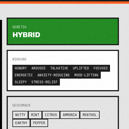
GENETIK
HYBRID
WIRKUNG
HUNGRY
AROUSED
TALKATIVE
UPLIFTED
FOCUSED
ENERGETIC
ANXIETY-REDUCING
MOOD-LIFTING
SLEEPY
STRESS-RELIEF
GESCHMACK
NUTTY
MINT
CITRUS
AMMONIA
MENTHOL
EARTHY
PEPPER