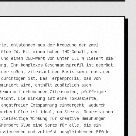
rte, entstanden aus der Kreuzung der zwei
 Glue #4. Mit einem hohen THC-Gehalt, der
 und einem CBD-Wert von unter 1,1 % liefert sie
ung. Ihr komplexes Geschmacksprofil ist geprägt
iner süßen, zitrusartigen Basis sowie nussigen
 durchzogen ist. Das Terpenprofil, das von
ominiert wird, enthält zusätzlich auch
Aroma mit erhebenden Zitrusnoten, pfeffriger
reicht. Die Wirkung ist eine fokussierte,
 angstfreier Entspannung einhergeht, wodurch
herbert Glue ist ideal, um Stress, Depressionen
 vielseitige Wirkung für kreative Bemühungen
Sherbert Glue eine Sorte für alle, die ein
ussierenden und zutiefst ausgleichenden Effekt