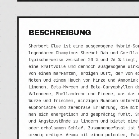
BESCHREIBUNG
Sherbert Glue ist eine ausgewogene Hybrid-So
legendären Champions Sherbet Dab und Gorilla
typischerweise zwischen 20 % und 26 % liegt,
eine kraftvolle und dennoch ausgewogene Wirk
von einem markanten, erdigen Duft, der von e
Noten und einem Hauch von Minze und Ammoniak
Limonen, Beta-Myrcen und Beta-Caryophyllen d
Valencene, Phellandrene und Pinene, was das 
Würze und frischen, minzigen Nuancen unterst
euphorische und zerebrale Erfahrung, die mit
man sich energetisch und gesprächig fühlt. S
und Angstzustände zu lindern und bietet eine
oder erholsamen Schlaf. Zusammengefasst ist 
cremig-erdiges Aroma mit einem potenten, fok