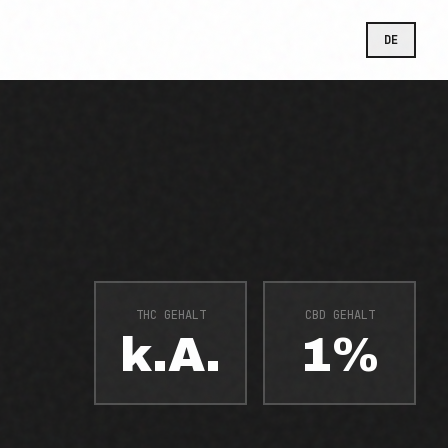
DE
THC GEHALT
CBD GEHALT
k.A.
1%