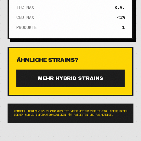
THC MAX
k.A.
CBD MAX
<1%
PRODUKTE
1
ÄHNLICHE STRAINS?
MEHR
HYBRID
STRAINS
HINWEIS: MEDIZINISCHES CANNABIS IST VERSCHREIBUNGSPFLICHTIG. DIESE DATEN
DIENEN NUR ZU INFORMATIONSZWECKEN FÜR PATIENTEN UND FACHKREISE.