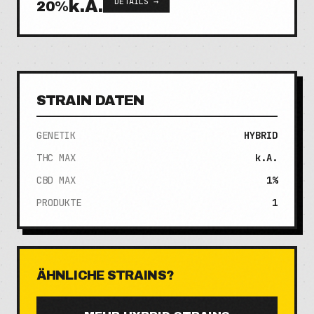
DETAILS →
k.A.
20
%
STRAIN DATEN
GENETIK
HYBRID
THC MAX
k.A.
CBD MAX
1%
PRODUKTE
1
ÄHNLICHE STRAINS?