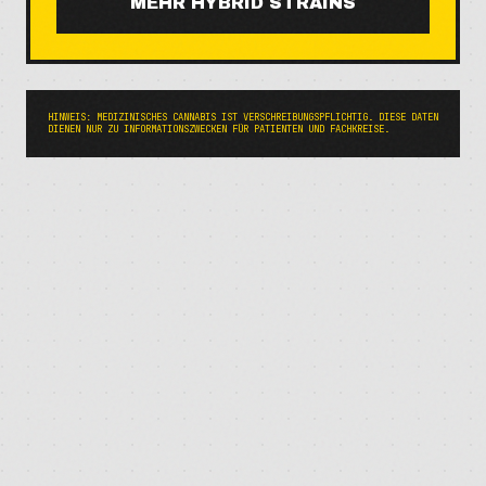
MEHR
HYBRID
STRAINS
HINWEIS: MEDIZINISCHES CANNABIS IST VERSCHREIBUNGSPFLICHTIG. DIESE DATEN
DIENEN NUR ZU INFORMATIONSZWECKEN FÜR PATIENTEN UND FACHKREISE.