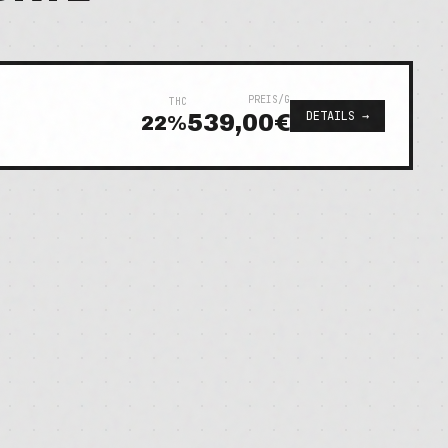
PREIS/G
THC
DETAILS →
539,00€
22
%