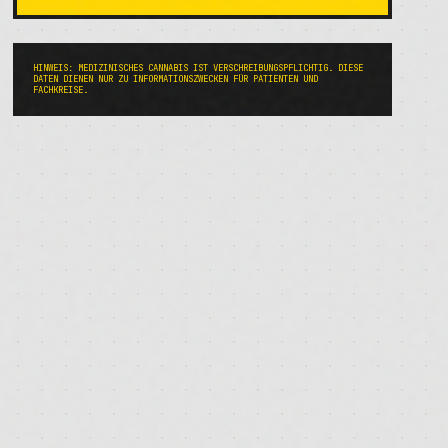
HINWEIS: MEDIZINISCHES CANNABIS IST VERSCHREIBUNGSPFLICHTIG. DIESE
DATEN DIENEN NUR ZU INFORMATIONSZWECKEN FÜR PATIENTEN UND
FACHKREISE.