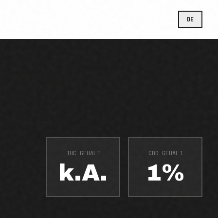
DE
THC GEHALT
CBD GEHALT
k.A.
1%