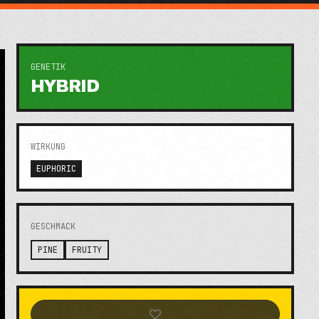
GENETIK
HYBRID
WIRKUNG
EUPHORIC
GESCHMACK
PINE
FRUITY