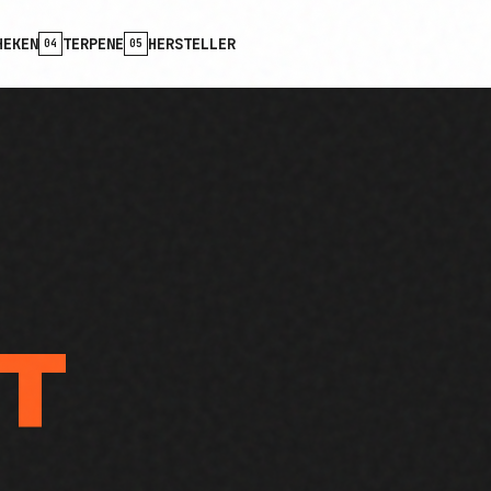
HEKEN
TERPENE
HERSTELLER
04
05
T