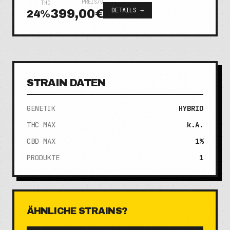
PREIS/G
THC
DETAILS →
399,00€
24
%
STRAIN DATEN
GENETIK
HYBRID
THC MAX
k.A.
CBD MAX
1%
PRODUKTE
1
ÄHNLICHE STRAINS?