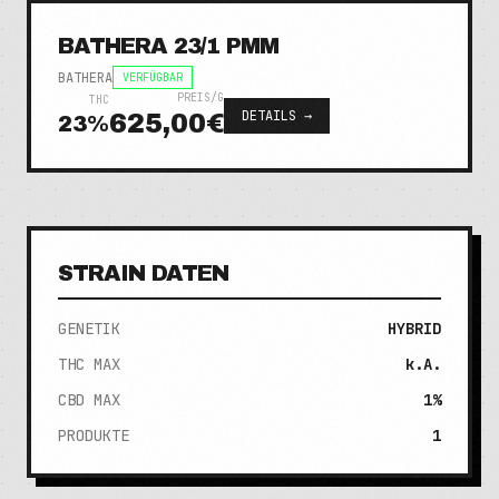
BATHERA 23/1 PMM
BATHERA
VERFÜGBAR
PREIS/G
THC
DETAILS →
625,00€
23
%
STRAIN DATEN
GENETIK
HYBRID
THC MAX
k.A.
CBD MAX
1%
PRODUKTE
1