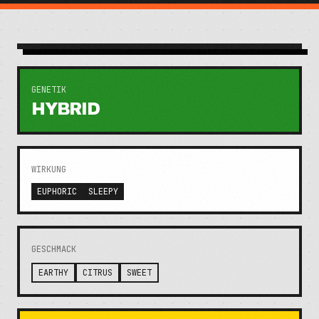
GENETIK
HYBRID
WIRKUNG
EUPHORIC
SLEEPY
GESCHMACK
EARTHY
CITRUS
SWEET