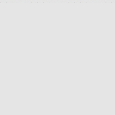
DEUTSCHLANDS FÜHRENDES TERMINAL FÜR DIE SUCHE
UND DEN PREISVERGLEICH VON MEDIZINISCHEN
CANNABISBLÜTEN. TRANSPARENT. UNABHÄNGIG.
DIGITAL.
FB
IG
TW