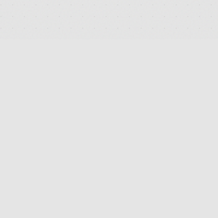
DEUTSCHLANDS FÜHRENDES TERMINAL FÜR DIE SUCHE
UND DEN PREISVERGLEICH VON MEDIZINISCHEN
CANNABISBLÜTEN. TRANSPARENT. UNABHÄNGIG.
DIGITAL.