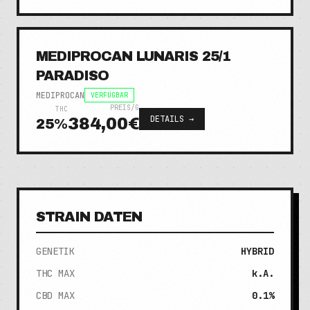
MEDIPROCAN LUNARIS 25/1
PARADISO
MEDIPROCAN
VERFÜGBAR
PREIS/G
THC
DETAILS →
384,00€
25
%
STRAIN DATEN
GENETIK
HYBRID
THC MAX
k.A.
CBD MAX
0.1%