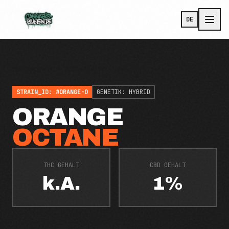
Zum Hauptinhalt
DE
TERMINAL
/
GENETIC ARCHIVE
/
ORANGE OCTANE
STRAIN_ID: #
ORANGE-O
GENETIK:
HYBRID
ORANGE
OCTANE
THC GEHALT
CBD GEHALT
k.A.
1%