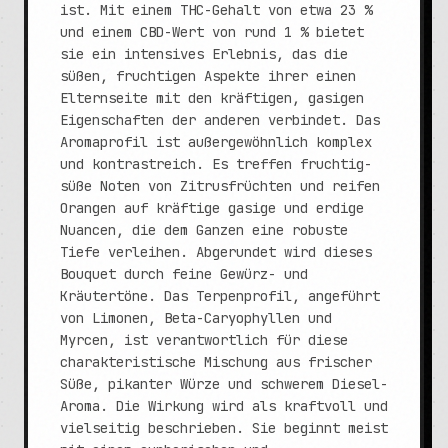
ist. Mit einem THC-Gehalt von etwa 23 %
und einem CBD-Wert von rund 1 % bietet
sie ein intensives Erlebnis, das die
süßen, fruchtigen Aspekte ihrer einen
Elternseite mit den kräftigen, gasigen
Eigenschaften der anderen verbindet. Das
Aromaprofil ist außergewöhnlich komplex
und kontrastreich. Es treffen fruchtig-
süße Noten von Zitrusfrüchten und reifen
Orangen auf kräftige gasige und erdige
Nuancen, die dem Ganzen eine robuste
Tiefe verleihen. Abgerundet wird dieses
Bouquet durch feine Gewürz- und
Kräutertöne. Das Terpenprofil, angeführt
von Limonen, Beta-Caryophyllen und
Myrcen, ist verantwortlich für diese
charakteristische Mischung aus frischer
Süße, pikanter Würze und schwerem Diesel-
Aroma. Die Wirkung wird als kraftvoll und
vielseitig beschrieben. Sie beginnt meist