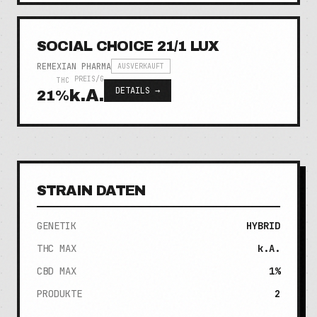
SOCIAL CHOICE 21/1 LUX
REMEXIAN PHARMA
AUSVERKAUFT
PREIS/G
THC
DETAILS →
k.A.
21
%
STRAIN DATEN
GENETIK
HYBRID
THC MAX
k.A.
CBD MAX
1%
PRODUKTE
2