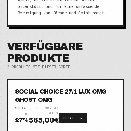
Abend, da sie effektiv den Schlaf
unterstützt und für eine umfassende
Beruhigung von Körper und Geist sorgt.
VERFÜGBARE
PRODUKTE
2
PRODUKTE MIT DIESER SORTE
SOCIAL CHOICE 27/1 LUX OMG
GHOST OMG
SOCIAL CHOICE
AUSVERKAUFT
PREIS/G
THC
DETAILS →
565,00€
27
%