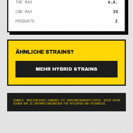
THC MAX
k.A.
CBD MAX
1%
PRODUKTE
2
ÄHNLICHE STRAINS?
MEHR
HYBRID
STRAINS
HINWEIS: MEDIZINISCHES CANNABIS IST VERSCHREIBUNGSPFLICHTIG. DIESE DATEN
DIENEN NUR ZU INFORMATIONSZWECKEN FÜR PATIENTEN UND FACHKREISE.