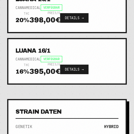
CANNAMEDICAL
VERFÜGBAR
PREIS/G
THC
DETAILS →
398,00€
20
%
LUANA 16/1
CANNAMEDICAL
VERFÜGBAR
PREIS/G
THC
DETAILS →
395,00€
16
%
STRAIN DATEN
GENETIK
HYBRID