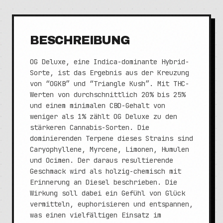
BESCHREIBUNG
OG Deluxe, eine Indica-dominante Hybrid-
Sorte, ist das Ergebnis aus der Kreuzung
von “OGKB” und “Triangle Kush”. Mit THC-
Werten von durchschnittlich 20% bis 25%
und einem minimalen CBD-Gehalt von
weniger als 1% zählt OG Deluxe zu den
stärkeren Cannabis-Sorten. Die
dominierenden Terpene dieses Strains sind
Caryophyllene, Myrcene, Limonen, Humulen
und Ocimen. Der daraus resultierende
Geschmack wird als holzig-chemisch mit
Erinnerung an Diesel beschrieben. Die
Wirkung soll dabei ein Gefühl von Glück
vermitteln, euphorisieren und entspannen,
was einen vielfältigen Einsatz im