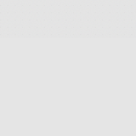
DEUTSCHLANDS FÜHRENDES TERMINAL FÜR DIE SUCHE
UND DEN PREISVERGLEICH VON MEDIZINISCHEN
CANNABISBLÜTEN. TRANSPARENT. UNABHÄNGIG.