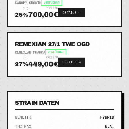
CANOPY GROWTH
VERFÜGBAR
PREIS/G
THC
DETAILS →
700,00€
25
%
REMEXIAN 27/1 TWE OGD
REMEXIAN PHARMA
VERFÜGBAR
PREIS/G
THC
DETAILS →
449,00€
27
%
STRAIN DATEN
GENETIK
HYBRID
THC MAX
k.A.