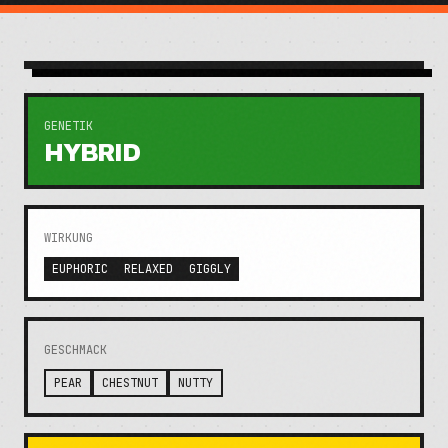
GENETIK
HYBRID
WIRKUNG
EUPHORIC
RELAXED
GIGGLY
GESCHMACK
PEAR
CHESTNUT
NUTTY