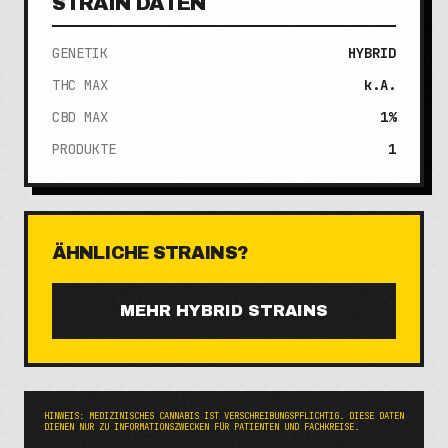
STRAIN DATEN
GENETIK
HYBRID
THC MAX
k.A.
CBD MAX
1%
PRODUKTE
1
ÄHNLICHE STRAINS?
MEHR
HYBRID
STRAINS
HINWEIS: MEDIZINISCHES CANNABIS IST VERSCHREIBUNGSPFLICHTIG. DIESE DATEN
DIENEN NUR ZU INFORMATIONSZWECKEN FÜR PATIENTEN UND FACHKREISE.