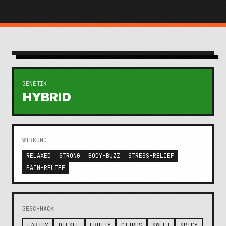
GENETIK
HYBRID
WIRKUNG
RELAXED
STRONG
BODY-BUZZ
STRESS-RELIEF
PAIN-RELIEF
GESCHMACK
EARTHY
DIESEL
FRUITY
CITRUS
SWEET
SPICY