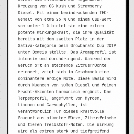
Kreuzung von OG Kush und Strawberry
Diesel. Mit einem beeindruckenden THC-
Gehalt von etwa 26 % und einem CBD-Wert
von unter 1 % bietet sie eine extrem
potente Wirkungskraft, die ihre Qualität
bereits mit dem zweiten Platz in der
Sativa-Kategorie beim Growbarato Cup 2019
unter Beweis stellte. Das Aromaprofil ist
intensiv und durchdringend. Während der
Geruch oft an stechende Zitrusfrüchte
erinnert, zeigt sich im Geschmack eine
dominantere erdige Note. Diese Basis wird
durch Nuancen von süßem Diesel und feinen
Frucht-Akzenten harmonisch ergänzt. Das
Terpenprofil, angeführt von Myrcen,
Limonen und Caryophyllen, ist
verantwortlich für dieses kraftvolle
Bouquet aus pikanter Würze, Zitrusfrische
und tiefen Treibstoff-Noten. Die Wirkung
wird als extrem stark und tiefgreifend