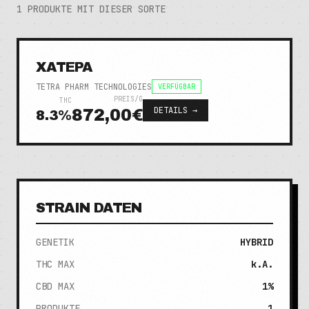
1
PRODUKTE MIT DIESER SORTE
XATEPA
TETRA PHARM TECHNOLOGIES
VERFÜGBAR
PREIS/G
THC
DETAILS →
872,00€
8.3
%
STRAIN DATEN
GENETIK
HYBRID
THC MAX
k.A.
CBD MAX
1%
PRODUKTE
1