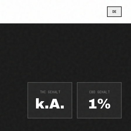
DE
THC GEHALT
CBD GEHALT
k.A.
1%