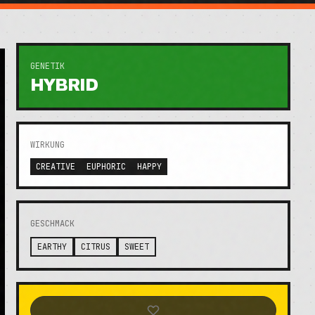
GENETIK
HYBRID
WIRKUNG
CREATIVE
EUPHORIC
HAPPY
GESCHMACK
EARTHY
CITRUS
SWEET