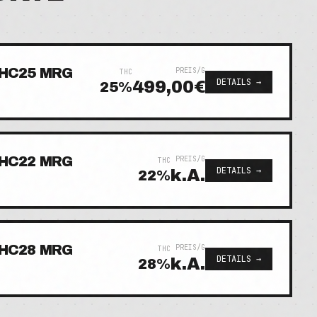
HC25 MRG
PREIS/G
THC
DETAILS →
499,00€
25
%
HC22 MRG
PREIS/G
THC
DETAILS →
k.A.
22
%
HC28 MRG
PREIS/G
THC
DETAILS →
k.A.
28
%