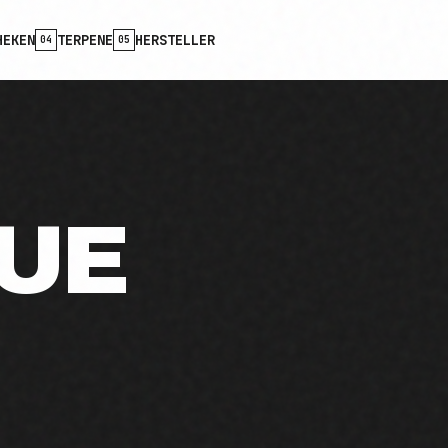
HEKEN
TERPENE
HERSTELLER
04
05
UE