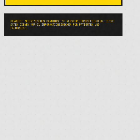
HINWEIS: MEDIZINISCHES CANNABIS IST VERSCHREIBUNGSPFLICHTIG. DIESE
DATEN DIENEN NUR ZU INFORMATIONSZWECKEN FÜR PATIENTEN UND
FACHKREISE.