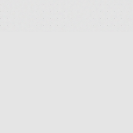
DEUTSCHLANDS FÜHRENDES TERMINAL FÜR DIE SUCHE
UND DEN PREISVERGLEICH VON MEDIZINISCHEN
CANNABISBLÜTEN. TRANSPARENT. UNABHÄNGIG.