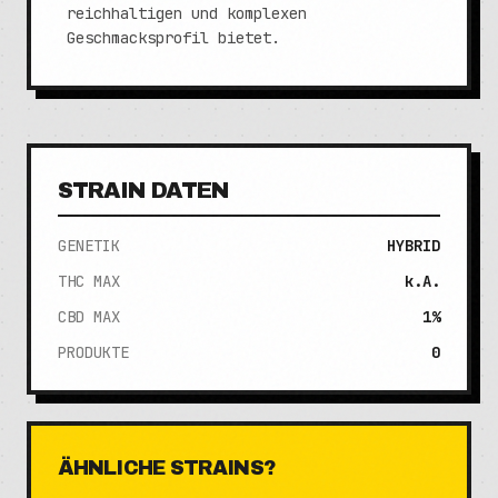
reichhaltigen und komplexen
Geschmacksprofil bietet.
STRAIN DATEN
GENETIK
HYBRID
THC MAX
k.A.
CBD MAX
1%
PRODUKTE
0
ÄHNLICHE STRAINS?