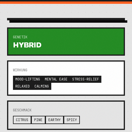
GENETIK
HYBRID
WIRKUNG
MOOD-LIFTING
MENTAL EASE
STRESS-RELIEF
RELAXED
CALMING
GESCHMACK
CITRUS
PINE
EARTHY
SPICY