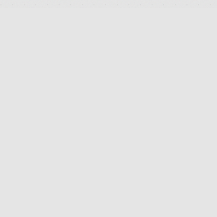
DEUTSCHLANDS FÜHRENDES TERMINAL FÜR DIE SUCHE
UND DEN PREISVERGLEICH VON MEDIZINISCHEN
CANNABISBLÜTEN. TRANSPARENT. UNABHÄNGIG.
DIGITAL.
FB
IG
TW