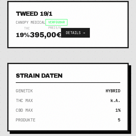
TWEED 19/1
CANOPY MEDICAL
VERFÜGBAR
PREIS/G
THC
DETAILS →
395,00€
19
%
STRAIN DATEN
GENETIK
HYBRID
THC MAX
k.A.
CBD MAX
1%
PRODUKTE
5