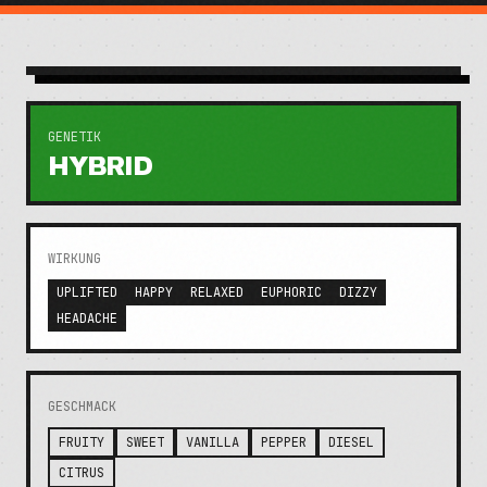
GENETIK
HYBRID
WIRKUNG
UPLIFTED
HAPPY
RELAXED
EUPHORIC
DIZZY
HEADACHE
GESCHMACK
FRUITY
SWEET
VANILLA
PEPPER
DIESEL
CITRUS