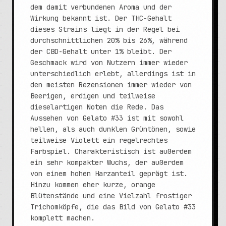
dem damit verbundenen Aroma und der
Wirkung bekannt ist. Der THC-Gehalt
dieses Strains liegt in der Regel bei
durchschnittlichen 20% bis 26%, während
der CBD-Gehalt unter 1% bleibt. Der
Geschmack wird von Nutzern immer wieder
unterschiedlich erlebt, allerdings ist in
den meisten Rezensionen immer wieder von
Beerigen, erdigen und teilweise
dieselartigen Noten die Rede. Das
Aussehen von Gelato #33 ist mit sowohl
hellen, als auch dunklen Grüntönen, sowie
teilweise Violett ein regelrechtes
Farbspiel. Charakteristisch ist außerdem
ein sehr kompakter Wuchs, der außerdem
von einem hohen Harzanteil geprägt ist.
Hinzu kommen eher kurze, orange
Blütenstände und eine Vielzahl frostiger
Trichomköpfe, die das Bild von Gelato #33
komplett machen.