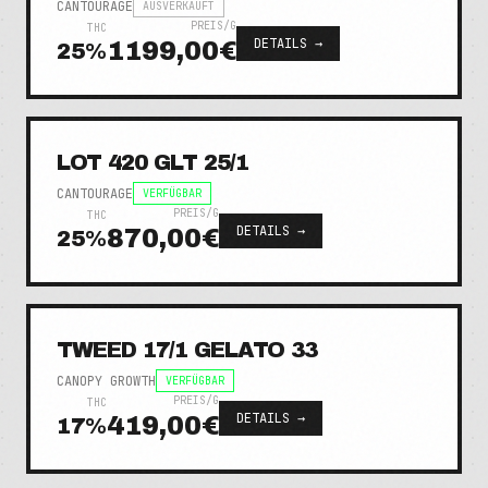
CANTOURAGE
AUSVERKAUFT
PREIS/G
THC
DETAILS →
1199,00€
25
%
LOT 420 GLT 25/1
CANTOURAGE
VERFÜGBAR
PREIS/G
THC
DETAILS →
870,00€
25
%
TWEED 17/1 GELATO 33
CANOPY GROWTH
VERFÜGBAR
PREIS/G
THC
DETAILS →
419,00€
17
%