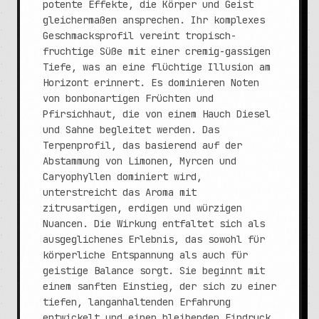
potente Effekte, die Körper und Geist
gleichermaßen ansprechen. Ihr komplexes
Geschmacksprofil vereint tropisch-
fruchtige Süße mit einer cremig-gassigen
Tiefe, was an eine flüchtige Illusion am
Horizont erinnert. Es dominieren Noten
von bonbonartigen Früchten und
Pfirsichhaut, die von einem Hauch Diesel
und Sahne begleitet werden. Das
Terpenprofil, das basierend auf der
Abstammung von Limonen, Myrcen und
Caryophyllen dominiert wird,
unterstreicht das Aroma mit
zitrusartigen, erdigen und würzigen
Nuancen. Die Wirkung entfaltet sich als
ausgeglichenes Erlebnis, das sowohl für
körperliche Entspannung als auch für
geistige Balance sorgt. Sie beginnt mit
einem sanften Einstieg, der sich zu einer
tiefen, langanhaltenden Erfahrung
entwickelt und einen bleibenden Eindruck