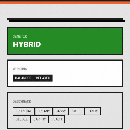
GENETIK
HYBRID
WIRKUNG
BALANCED
RELAXED
GESCHMACK
TROPICAL
CREAMY
GASSY
SWEET
CANDY
DIESEL
EARTHY
PEACH