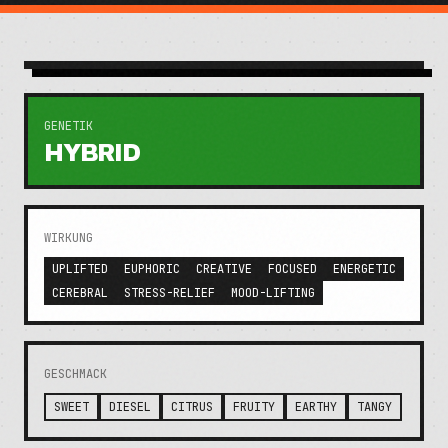
GENETIK
HYBRID
WIRKUNG
UPLIFTED
EUPHORIC
CREATIVE
FOCUSED
ENERGETIC
CEREBRAL
STRESS-RELIEF
MOOD-LIFTING
GESCHMACK
SWEET
DIESEL
CITRUS
FRUITY
EARTHY
TANGY