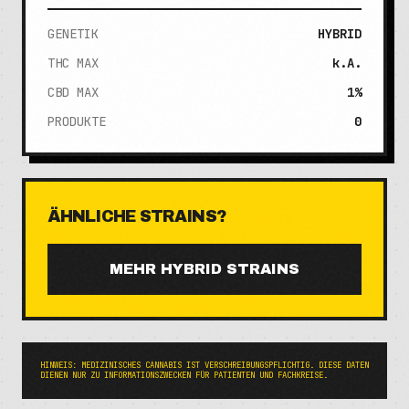
GENETIK
HYBRID
THC MAX
k.A.
CBD MAX
1%
PRODUKTE
0
ÄHNLICHE STRAINS?
MEHR
HYBRID
STRAINS
HINWEIS: MEDIZINISCHES CANNABIS IST VERSCHREIBUNGSPFLICHTIG. DIESE DATEN
DIENEN NUR ZU INFORMATIONSZWECKEN FÜR PATIENTEN UND FACHKREISE.