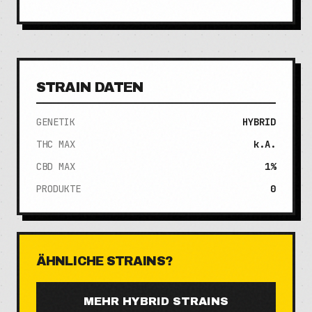
STRAIN DATEN
GENETIK
HYBRID
THC MAX
k.A.
CBD MAX
1%
PRODUKTE
0
ÄHNLICHE STRAINS?
MEHR
HYBRID
STRAINS