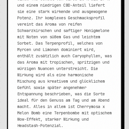
und einem niedrigen CBD-Anteil liefert
sie eine stark wirkende und ausgewogene
Potenz. Ihr komplexes Geschmacksprofil
vereint das Aroma von reifen
Schwarzkirschen und saftiger Honigmelone
mit Noten von süßem Gas und leichtem
Sorbet. Das Terpenprofil, welches von
Myrcen und Limonen dominiert wird,
enthält zusätzlich auch Caryophyllen, was
das Aroma mit tropischen, spritzigen und
würzigen Nuancen unterstreicht. Die
Wirkung wird als eine harmonische
Mischung aus kreativem und glücklichem
Gefühl sowie später angenehmer
Entspannung beschrieben, was die Sorte
ideal für den Genuss am Tag und am Abend
macht. Alles in allem ist Cherrymosa x
Melon Bomb eine Terpenbombe mit optischem
Wow-Effekt, starker Wirkung und
Headstash-Potenzial.