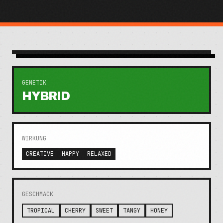
GENETIK
HYBRID
WIRKUNG
CREATIVE
HAPPY
RELAXED
GESCHMACK
TROPICAL
CHERRY
SWEET
TANGY
HONEY