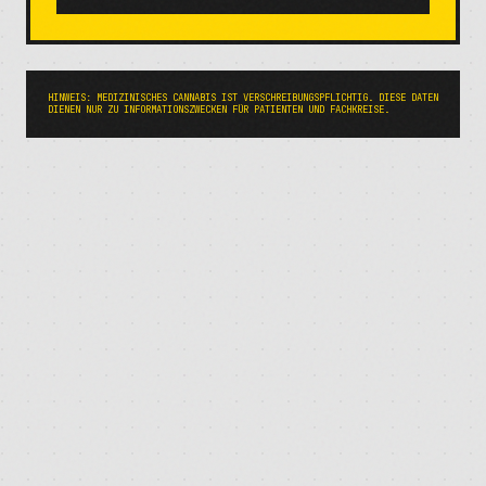
HINWEIS: MEDIZINISCHES CANNABIS IST VERSCHREIBUNGSPFLICHTIG. DIESE DATEN
DIENEN NUR ZU INFORMATIONSZWECKEN FÜR PATIENTEN UND FACHKREISE.