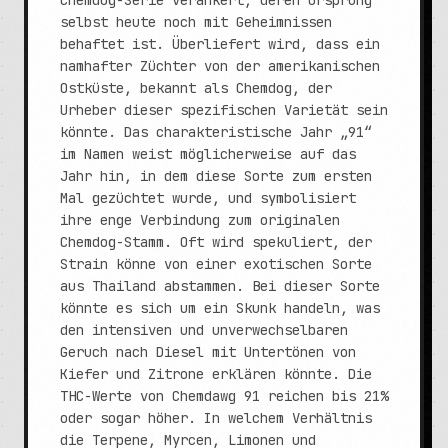
Chemdog-Serie verankert, deren Ursprung
selbst heute noch mit Geheimnissen
behaftet ist. Überliefert wird, dass ein
namhafter Züchter von der amerikanischen
Ostküste, bekannt als Chemdog, der
Urheber dieser spezifischen Varietät sein
könnte. Das charakteristische Jahr „91“
im Namen weist möglicherweise auf das
Jahr hin, in dem diese Sorte zum ersten
Mal gezüchtet wurde, und symbolisiert
ihre enge Verbindung zum originalen
Chemdog-Stamm. Oft wird spekuliert, der
Strain könne von einer exotischen Sorte
aus Thailand abstammen. Bei dieser Sorte
könnte es sich um ein Skunk handeln, was
den intensiven und unverwechselbaren
Geruch nach Diesel mit Untertönen von
Kiefer und Zitrone erklären könnte. Die
THC-Werte von Chemdawg 91 reichen bis 21%
oder sogar höher. In welchem Verhältnis
die Terpene, Myrcen, Limonen und