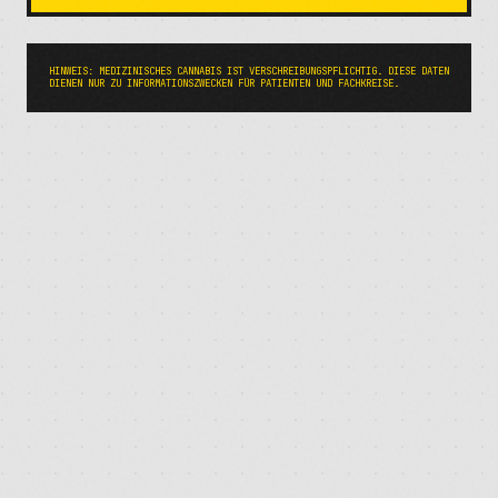
HINWEIS: MEDIZINISCHES CANNABIS IST VERSCHREIBUNGSPFLICHTIG. DIESE DATEN
DIENEN NUR ZU INFORMATIONSZWECKEN FÜR PATIENTEN UND FACHKREISE.