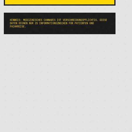
HINWEIS: MEDIZINISCHES CANNABIS IST VERSCHREIBUNGSPFLICHTIG. DIESE
DATEN DIENEN NUR ZU INFORMATIONSZWECKEN FÜR PATIENTEN UND
FACHKREISE.