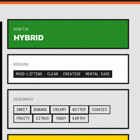
GENETIK
HYBRID
WIRKUNG
MOOD-LIFTING
CLEAR
CREATIVE
MENTAL EASE
GESCHMACK
SWEET
BANANA
CREAMY
BUTTER
COOKIES
FRUITY
CITRUS
TANGY
EARTHY