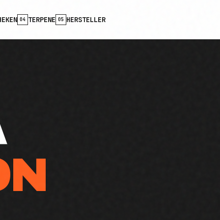
HEKEN
TERPENE
HERSTELLER
04
05
A
ON