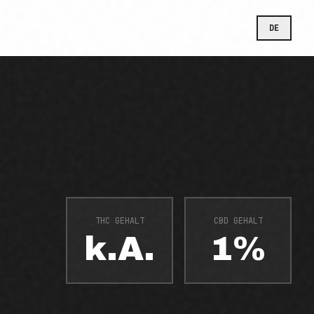
DE
THC GEHALT
CBD GEHALT
k.A.
1%