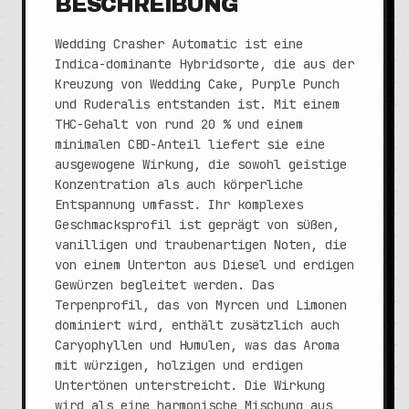
BESCHREIBUNG
Wedding Crasher Automatic ist eine
Indica-dominante Hybridsorte, die aus der
Kreuzung von Wedding Cake, Purple Punch
und Ruderalis entstanden ist. Mit einem
THC-Gehalt von rund 20 % und einem
minimalen CBD-Anteil liefert sie eine
ausgewogene Wirkung, die sowohl geistige
Konzentration als auch körperliche
Entspannung umfasst. Ihr komplexes
Geschmacksprofil ist geprägt von süßen,
vanilligen und traubenartigen Noten, die
von einem Unterton aus Diesel und erdigen
Gewürzen begleitet werden. Das
Terpenprofil, das von Myrcen und Limonen
dominiert wird, enthält zusätzlich auch
Caryophyllen und Humulen, was das Aroma
mit würzigen, holzigen und erdigen
Untertönen unterstreicht. Die Wirkung
wird als eine harmonische Mischung aus