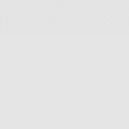
DEUTSCHLANDS FÜHRENDES TERMINAL FÜR DIE SUCHE
UND DEN PREISVERGLEICH VON MEDIZINISCHEN
CANNABISBLÜTEN. TRANSPARENT. UNABHÄNGIG.