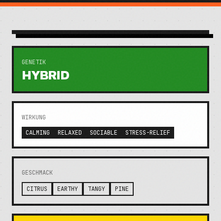
GENETIK
HYBRID
WIRKUNG
CALMING
RELAXED
SOCIABLE
STRESS-RELIEF
GESCHMACK
CITRUS
EARTHY
TANGY
PINE