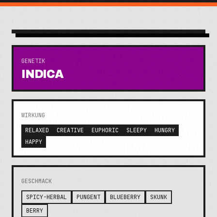
GENETIK
INDICA
WIRKUNG
RELAXED
CREATIVE
EUPHORIC
SLEEPY
HUNGRY
HAPPY
GESCHMACK
SPICY-HERBAL
PUNGENT
BLUEBERRY
SKUNK
BERRY