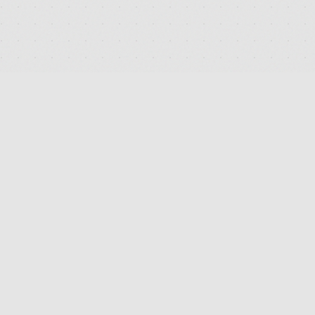
DEUTSCHLANDS FÜHRENDES TERMINAL FÜR DIE SUCHE
UND DEN PREISVERGLEICH VON MEDIZINISCHEN
CANNABISBLÜTEN. TRANSPARENT. UNABHÄNGIG.
DIGITAL.