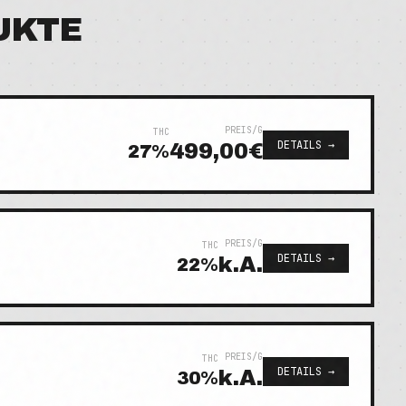
UKTE
PREIS/G
THC
DETAILS →
499,00€
27
%
PREIS/G
THC
DETAILS →
k.A.
22
%
PREIS/G
THC
DETAILS →
k.A.
30
%