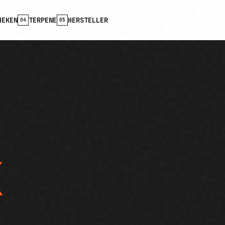
HEKEN
TERPENE
HERSTELLER
04
05
K