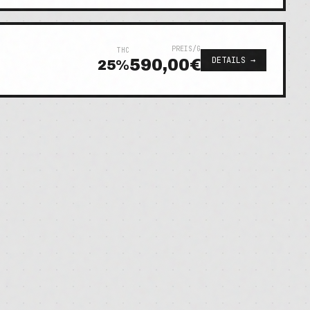
PREIS/G
THC
DETAILS →
590,00€
25
%