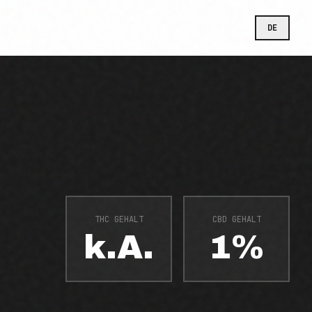
DE
THC GEHALT
CBD GEHALT
k.A.
1%