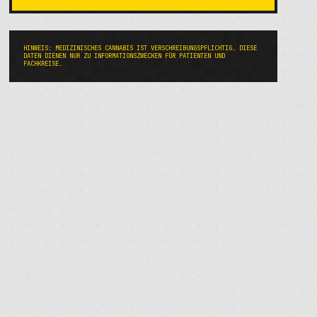
HINWEIS: MEDIZINISCHES CANNABIS IST VERSCHREIBUNGSPFLICHTIG. DIESE
DATEN DIENEN NUR ZU INFORMATIONSZWECKEN FÜR PATIENTEN UND
FACHKREISE.