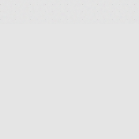
DEUTSCHLANDS FÜHRENDES TERMINAL FÜR DIE SUCHE
UND DEN PREISVERGLEICH VON MEDIZINISCHEN
CANNABISBLÜTEN. TRANSPARENT. UNABHÄNGIG.
DIGITAL.