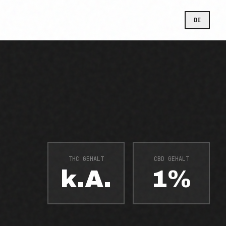
DE
THC GEHALT
CBD GEHALT
k.A.
1%