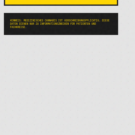
HINWEIS: MEDIZINISCHES CANNABIS IST VERSCHREIBUNGSPFLICHTIG. DIESE
DATEN DIENEN NUR ZU INFORMATIONSZWECKEN FÜR PATIENTEN UND
FACHKREISE.