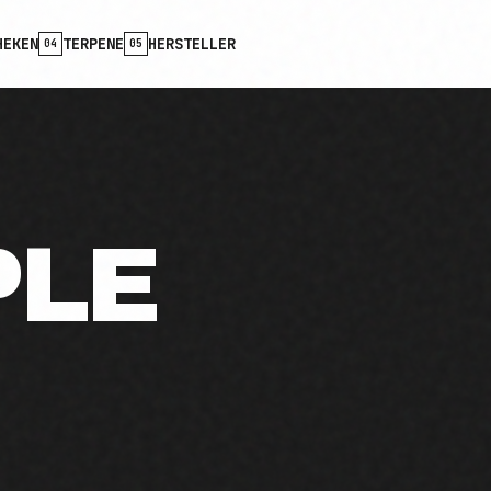
HEKEN
TERPENE
HERSTELLER
04
05
PLE