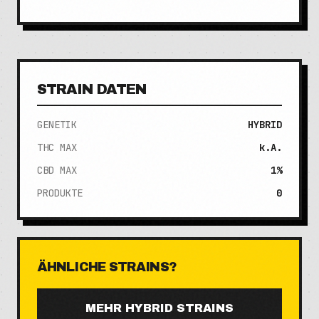
STRAIN DATEN
GENETIK
HYBRID
THC MAX
k.A.
CBD MAX
1%
PRODUKTE
0
ÄHNLICHE STRAINS?
MEHR
HYBRID
STRAINS