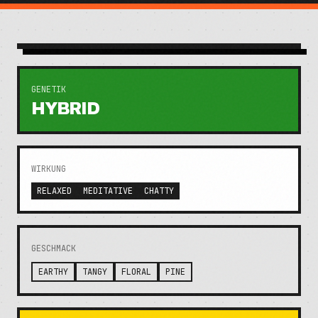
GENETIK
HYBRID
WIRKUNG
RELAXED
MEDITATIVE
CHATTY
GESCHMACK
EARTHY
TANGY
FLORAL
PINE