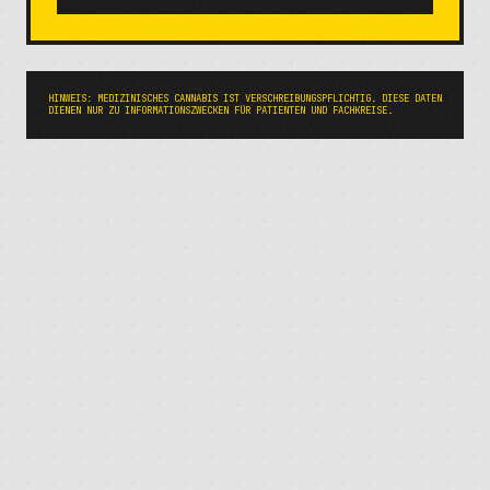
HINWEIS: MEDIZINISCHES CANNABIS IST VERSCHREIBUNGSPFLICHTIG. DIESE DATEN
DIENEN NUR ZU INFORMATIONSZWECKEN FÜR PATIENTEN UND FACHKREISE.