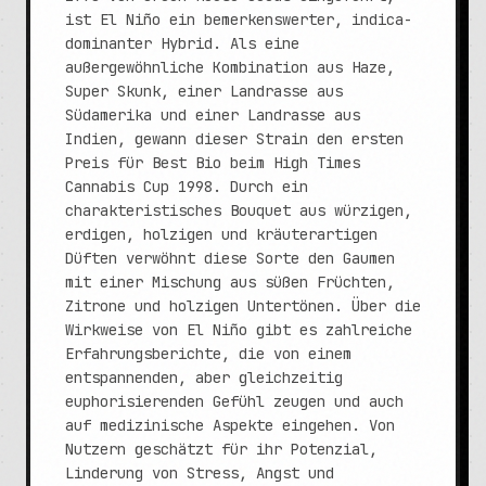
ist El Niño ein bemerkenswerter, indica-
dominanter Hybrid. Als eine
außergewöhnliche Kombination aus Haze,
Super Skunk, einer Landrasse aus
Südamerika und einer Landrasse aus
Indien, gewann dieser Strain den ersten
Preis für Best Bio beim High Times
Cannabis Cup 1998. Durch ein
charakteristisches Bouquet aus würzigen,
erdigen, holzigen und kräuterartigen
Düften verwöhnt diese Sorte den Gaumen
mit einer Mischung aus süßen Früchten,
Zitrone und holzigen Untertönen. Über die
Wirkweise von El Niño gibt es zahlreiche
Erfahrungsberichte, die von einem
entspannenden, aber gleichzeitig
euphorisierenden Gefühl zeugen und auch
auf medizinische Aspekte eingehen. Von
Nutzern geschätzt für ihr Potenzial,
Linderung von Stress, Angst und