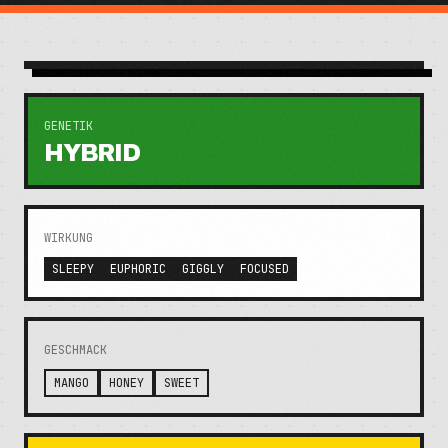
GENETIK
HYBRID
WIRKUNG
SLEEPY
EUPHORIC
GIGGLY
FOCUSED
GESCHMACK
MANGO
HONEY
SWEET