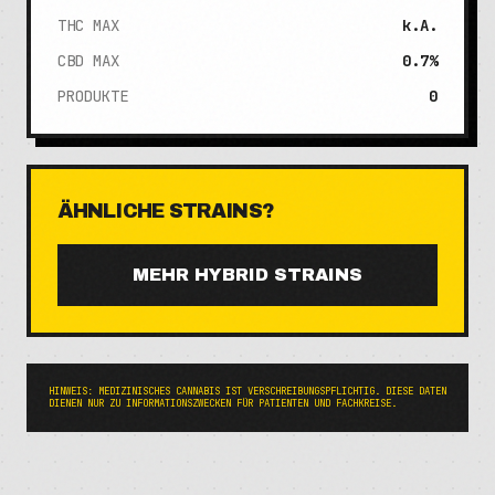
THC MAX
k.A.
CBD MAX
0.7%
PRODUKTE
0
ÄHNLICHE STRAINS?
MEHR
HYBRID
STRAINS
HINWEIS: MEDIZINISCHES CANNABIS IST VERSCHREIBUNGSPFLICHTIG. DIESE DATEN
DIENEN NUR ZU INFORMATIONSZWECKEN FÜR PATIENTEN UND FACHKREISE.