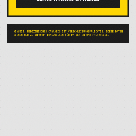
HINWEIS: MEDIZINISCHES CANNABIS IST VERSCHREIBUNGSPFLICHTIG. DIESE DATEN
DIENEN NUR ZU INFORMATIONSZWECKEN FÜR PATIENTEN UND FACHKREISE.