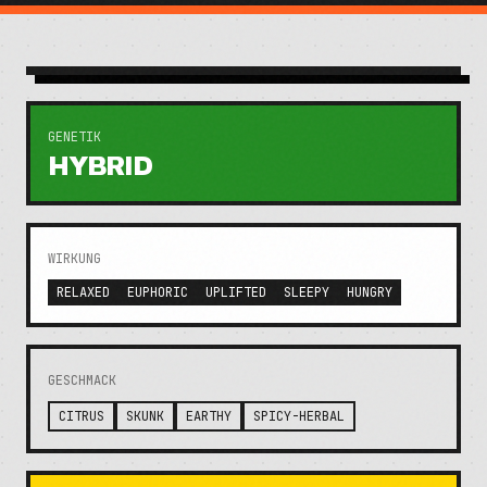
GENETIK
HYBRID
WIRKUNG
RELAXED
EUPHORIC
UPLIFTED
SLEEPY
HUNGRY
GESCHMACK
CITRUS
SKUNK
EARTHY
SPICY-HERBAL