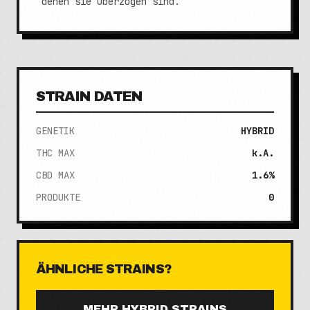
denen sie überzogen sind.
STRAIN DATEN
GENETIK
HYBRID
THC MAX
k.A.
CBD MAX
1.6%
PRODUKTE
0
ÄHNLICHE STRAINS?
MEHR
HYBRID
STRAINS