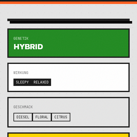
GENETIK
HYBRID
WIRKUNG
SLEEPY
RELAXED
GESCHMACK
DIESEL
FLORAL
CITRUS