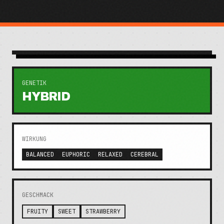
GENETIK
HYBRID
WIRKUNG
BALANCED
EUPHORIC
RELAXED
CEREBRAL
GESCHMACK
FRUITY
SWEET
STRAWBERRY