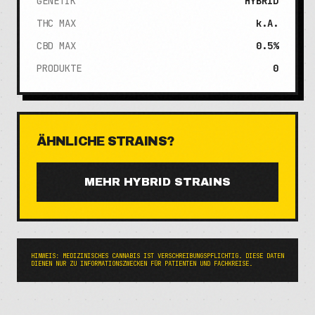
GENETIK
HYBRID
THC MAX
k.A.
CBD MAX
0.5%
PRODUKTE
0
ÄHNLICHE STRAINS?
MEHR
HYBRID
STRAINS
HINWEIS: MEDIZINISCHES CANNABIS IST VERSCHREIBUNGSPFLICHTIG. DIESE DATEN
DIENEN NUR ZU INFORMATIONSZWECKEN FÜR PATIENTEN UND FACHKREISE.