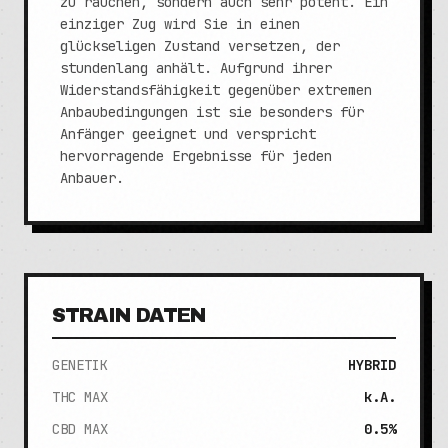
zu rauchen, sondern auch sehr potent. Ein
einziger Zug wird Sie in einen
glückseligen Zustand versetzen, der
stundenlang anhält. Aufgrund ihrer
Widerstandsfähigkeit gegenüber extremen
Anbaubedingungen ist sie besonders für
Anfänger geeignet und verspricht
hervorragende Ergebnisse für jeden
Anbauer.
STRAIN DATEN
GENETIK
HYBRID
THC MAX
k.A.
CBD MAX
0.5%