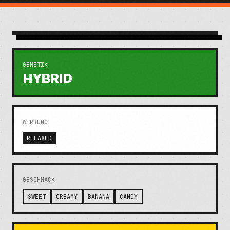
GENETIK
HYBRID
WIRKUNG
RELAXED
GESCHMACK
SWEET
CREAMY
BANANA
CANDY