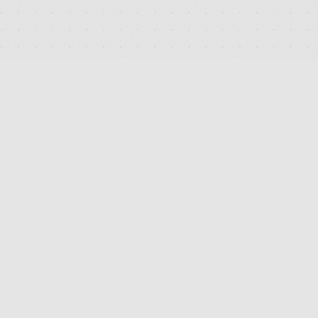
DEUTSCHLANDS FÜHRENDES TERMINAL FÜR DIE SUCHE
UND DEN PREISVERGLEICH VON MEDIZINISCHEN
CANNABISBLÜTEN. TRANSPARENT. UNABHÄNGIG.
DIGITAL.