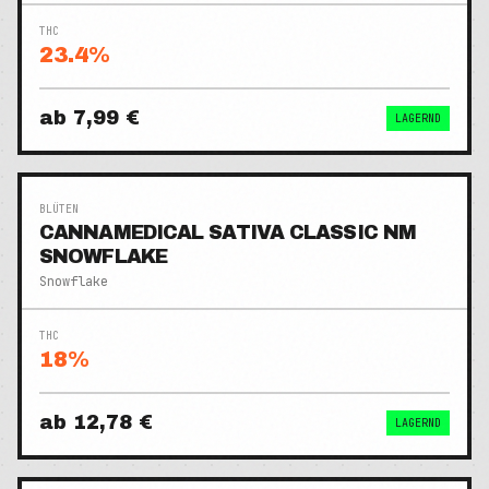
THC
23.4
%
ab
7,99 €
LAGERND
BLÜTEN
CANNAMEDICAL SATIVA CLASSIC NM
SNOWFLAKE
Snowflake
THC
18
%
ab
12,78 €
LAGERND