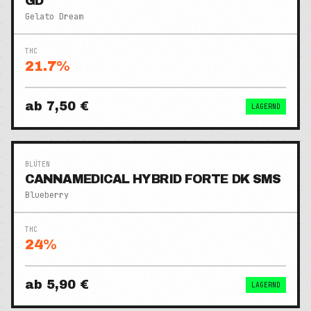
GD
Gelato Dream
THC
21.7
%
ab
7,50 €
LAGERND
BLÜTEN
CANNAMEDICAL HYBRID FORTE DK SMS
Blueberry
THC
24
%
ab
5,90 €
LAGERND