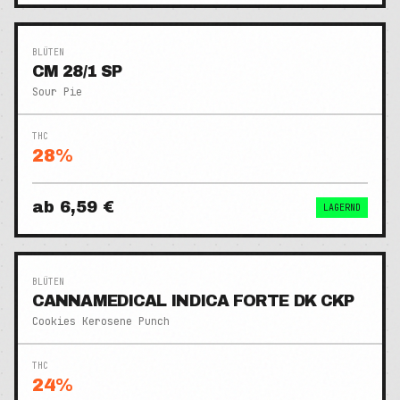
BLÜTEN
CM 28/1 SP
Sour Pie
THC
28
%
ab
6,59 €
LAGERND
BLÜTEN
CANNAMEDICAL INDICA FORTE DK CKP
Cookies Kerosene Punch
THC
24
%