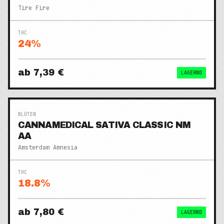
Tire Fire
THC
24
%
ab
7,39 €
LAGERND
BLÜTEN
CANNAMEDICAL SATIVA CLASSIC NM
AA
Amsterdam Amnesia
THC
18.8
%
ab
7,80 €
LAGERND