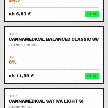
24
%
ab
6,83 €
LAGERND
BLÜTEN
CANNAMEDICAL BALANCED CLASSIC 8/8
California Orange
THC
8
%
ab
11,99 €
LAGERND
BLÜTEN
CANNAMEDICAL SATIVA LIGHT SI
Strawberry Ice