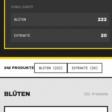
SCHNELLZUGRIFF
222
BLÜTEN
20
EXTRAKTE
BLÜTEN
(
222
)
EXTRAKTE
(
20
)
242
PRODUKTE
BLÜTEN
222
Produkte