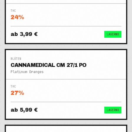
THC
24
%
ab
3,99 €
LAGERND
BLÜTEN
CANNAMEDICAL CM 27/1 PO
Platinum Oranges
THC
27
%
ab
5,99 €
LAGERND