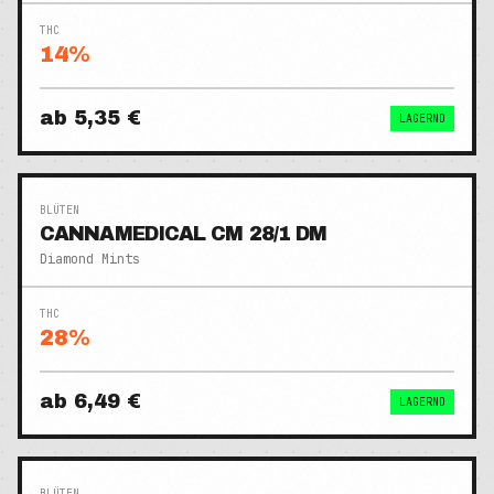
THC
14
%
ab
5,35 €
LAGERND
BLÜTEN
CANNAMEDICAL CM 28/1 DM
Diamond Mints
THC
28
%
ab
6,49 €
LAGERND
BLÜTEN