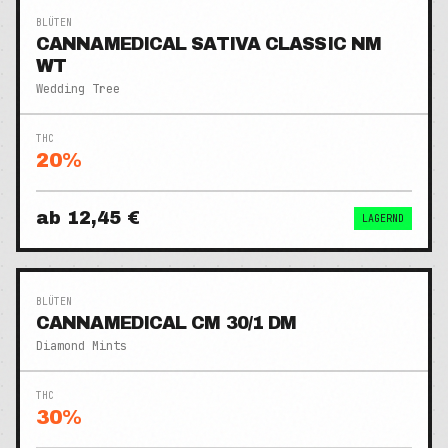
BLÜTEN
CANNAMEDICAL SATIVA CLASSIC NM
WT
Wedding Tree
THC
20
%
ab
12,45 €
LAGERND
BLÜTEN
CANNAMEDICAL CM 30/1 DM
Diamond Mints
THC
30
%