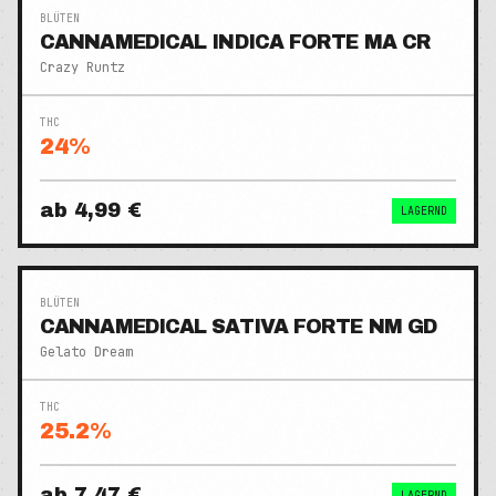
BLÜTEN
CANNAMEDICAL INDICA FORTE MA CR
Crazy Runtz
THC
24
%
ab
4,99 €
LAGERND
BLÜTEN
CANNAMEDICAL SATIVA FORTE NM GD
Gelato Dream
THC
25.2
%
ab
7,47 €
LAGERND