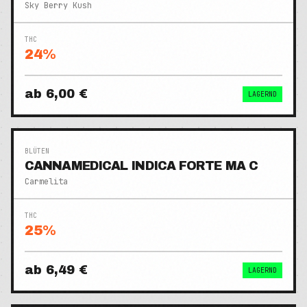
Sky Berry Kush
THC
24
%
ab
6,00 €
LAGERND
BLÜTEN
CANNAMEDICAL INDICA FORTE MA C
Carmelita
THC
25
%
ab
6,49 €
LAGERND