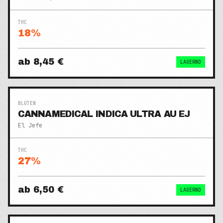
THC
18
%
ab
8,45 €
LAGERND
BLÜTEN
CANNAMEDICAL INDICA ULTRA AU EJ
El Jefe
THC
27
%
ab
6,50 €
LAGERND