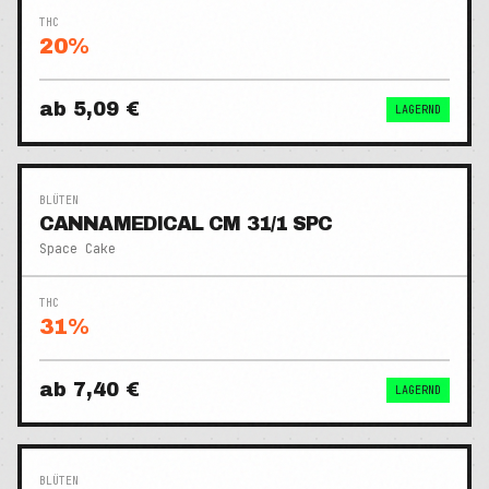
THC
20
%
ab
5,09 €
LAGERND
BLÜTEN
CANNAMEDICAL CM 31/1 SPC
Space Cake
THC
31
%
ab
7,40 €
LAGERND
BLÜTEN