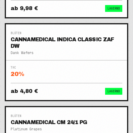
ab
9,98 €
LAGERND
BLÜTEN
CANNAMEDICAL INDICA CLASSIC ZAF
DW
Dank Wafers
THC
20
%
ab
4,80 €
LAGERND
BLÜTEN
CANNAMEDICAL CM 24/1 PG
Platinum Grapes