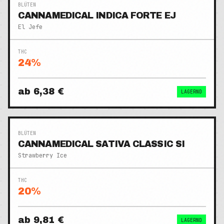
BLÜTEN
CANNAMEDICAL INDICA FORTE EJ
El Jefe
THC
24
%
ab
6,38 €
LAGERND
BLÜTEN
CANNAMEDICAL SATIVA CLASSIC SI
Strawberry Ice
THC
20
%
ab
9,81 €
LAGERND