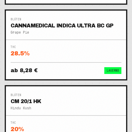
BLÜTEN
CANNAMEDICAL INDICA ULTRA BC GP
Grape Pie
THC
28.5
%
ab
8,28 €
LAGERND
BLÜTEN
CM 20/1 HK
Hindu Kush
THC
20
%