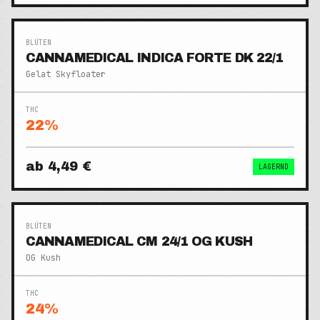
BLÜTEN
CANNAMEDICAL INDICA FORTE DK 22/1
Gelat Skyfloater
THC
22
%
ab
4,49 €
LAGERND
BLÜTEN
CANNAMEDICAL CM 24/1 OG KUSH
OG Kush
THC
24
%